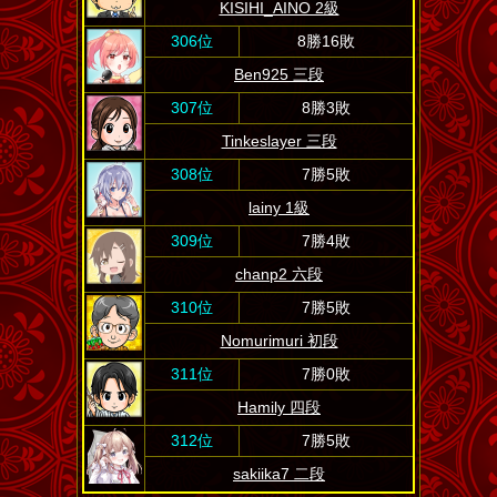
KISIHI_AINO 2級
306位
8勝16敗
Ben925 三段
307位
8勝3敗
Tinkeslayer 三段
308位
7勝5敗
lainy 1級
309位
7勝4敗
chanp2 六段
310位
7勝5敗
Nomurimuri 初段
311位
7勝0敗
Hamily 四段
312位
7勝5敗
sakiika7 二段