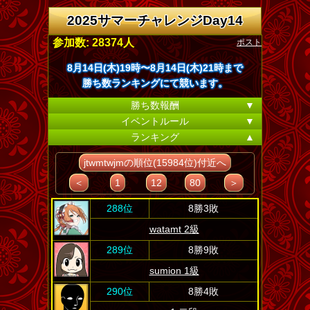
2025サマーチャレンジDay14
ポスト
参加数: 28374人
8月14日(木)19時〜8月14日(木)21時まで
勝ち数ランキングにて競います。
勝ち数報酬
▼
イベントルール
▼
ランキング
▲
jtwmtwjmの順位(15984位)付近へ
＜
1
12
80
＞
288位
8勝3敗
watamt 2級
289位
8勝9敗
sumion 1級
290位
8勝4敗