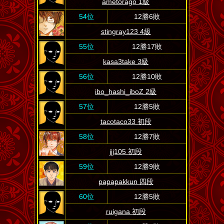
ametorago 1級
54位
12勝6敗
stingray123 4級
55位
12勝17敗
kasa3take 3級
56位
12勝10敗
ibo_hashi_iboZ 2級
57位
12勝5敗
tacotaco33 初段
58位
12勝7敗
jjj105 初段
59位
12勝9敗
papapakkun 四段
60位
12勝5敗
ruigana 初段