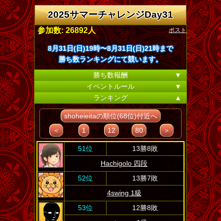
2025サマーチャレンジDay31
ポスト
参加数: 26892人
8月31日(日)19時〜8月31日(日)21時まで
勝ち数ランキングにて競います。
勝ち数報酬
▼
イベントルール
▼
ランキング
▲
shoheieitaの順位(68位)付近へ
＜
1
12
80
＞
51位
13勝8敗
Hachigolo 四段
52位
13勝7敗
4swing 1級
53位
12勝8敗