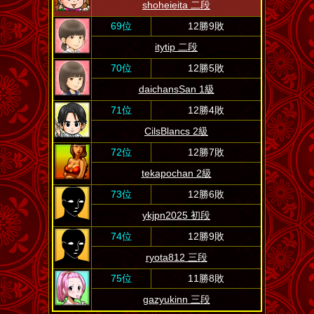
shoheieita 二段
69位
12勝9敗
itytip 二段
70位
12勝5敗
daichansSan 1級
71位
12勝4敗
CilsBlancs 2級
72位
12勝7敗
tekapochan 2級
73位
12勝6敗
ykjpn2025 初段
74位
12勝9敗
ryota812 三段
75位
11勝8敗
gazyukinn 三段