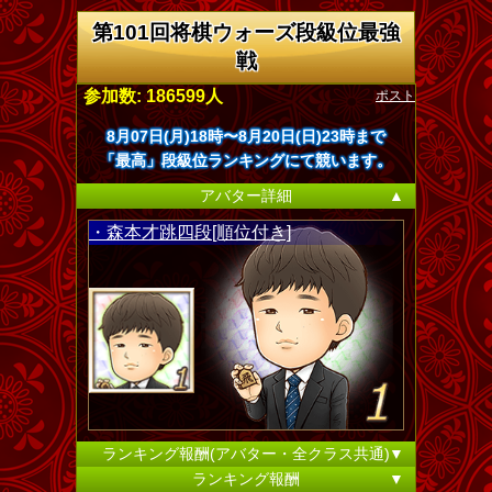
第101回将棋ウォーズ段級位最強
戦
ポスト
参加数: 186599人
8月07日(月)18時〜8月20日(日)23時まで
「最高」段級位ランキングにて競います。
アバター詳細
▲
・森本才跳四段[順位付き]
ランキング報酬(アバター・全クラス共通)
▼
ランキング報酬
▼