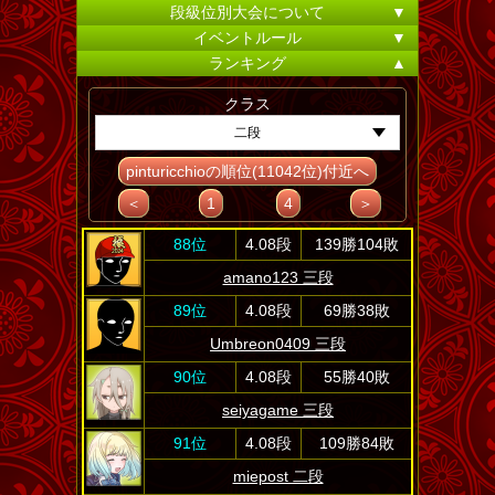
段級位別大会について
▼
イベントルール
▼
ランキング
▲
クラス
二段
pinturicchioの順位(11042位)付近へ
＜
1
4
＞
88位
4.08段
139勝104敗
amano123 三段
89位
4.08段
69勝38敗
Umbreon0409 三段
90位
4.08段
55勝40敗
seiyagame 三段
91位
4.08段
109勝84敗
miepost 二段