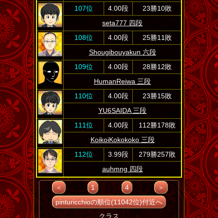
107位
4.00段
23勝10敗
seta777 四段
108位
4.00段
25勝11敗
Shougibouyakun 六段
109位
4.00段
28勝12敗
HumanReiwa 三段
110位
4.00段
23勝15敗
YU6SAIDA 三段
111位
4.00段
112勝178敗
KoikoiKokokoko 三段
112位
3.99段
279勝257敗
auhmng 四段
＜
1
4
＞
pinturicchioの順位(11042位)付近へ
クラス