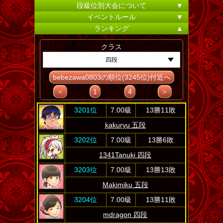
段級位別大会について
▼
イベントルール
▼
ランキング
▲
クラス
四段
bebezawa0803の順位(3245位)付近へ
＜
1
4
＞
3201位
7.00級
13勝11敗
kakuryu 五段
3202位
7.00級
13勝6敗
1341Tanuki 四段
3203位
7.00級
13勝13敗
Makimiku 五段
3204位
7.00級
13勝11敗
mdragon 四段