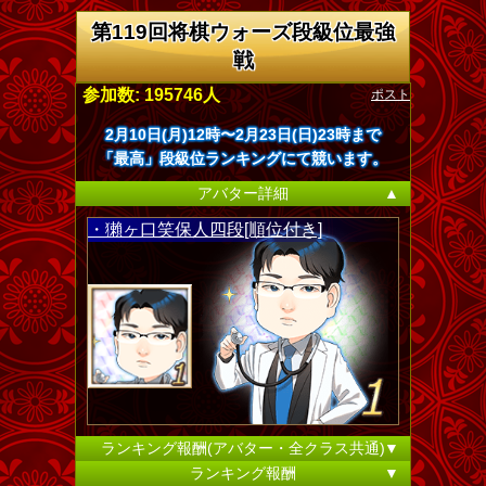
第119回将棋ウォーズ段級位最強
戦
ポスト
参加数: 195746人
2月10日(月)12時〜2月23日(日)23時まで
「最高」段級位ランキングにて競います。
アバター詳細
▲
・獺ヶ口笑保人四段[順位付き]
ランキング報酬(アバター・全クラス共通)
▼
ランキング報酬
▼