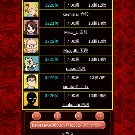
3220位
7.00級
13勝12敗
kashmar 六段
3221位
7.00級
13勝14敗
Miko_1 四段
3222位
7.00級
13勝12敗
Mpjgdtb 五段
3223位
7.00級
13勝14敗
oasix 四段
3224位
7.00級
13勝7敗
sienta81 四段
3225位
7.00級
13勝29敗
itsukaichi 四段
＜
1
4
＞
bebezawa0803の順位(3245位)付近へ
クラス