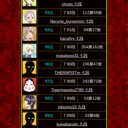
chodo 六段
93位
7.92段
112勝55敗
Nerune_kuroemon 七段
94位
7.91段
68勝27敗
haruttyy 七段
95位
7.90段
354勝162敗
masatooo32 七段
96位
7.90段
106勝47敗
THERAPISTm 七段
97位
7.90段
242勝72敗
Tigermasuku2786 七段
98位
7.89段
33勝12敗
pikumin33 九段
99位
7.89段
33勝6敗
kuwabarajin 九段