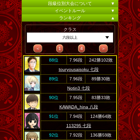
段級位別大会について
▼
イベントルール
▼
ランキング
▲
クラス
六段以上
＜
1
4
＞
88位
7.96段
242勝102敗
touryousaisoku 七段
89位
7.96段
89勝30敗
Notin3 七段
90位
7.95段
83勝33敗
KAWADA_hina 八段
91位
7.94段
124勝64敗
113295 七段
92位
7.92段
136勝59敗