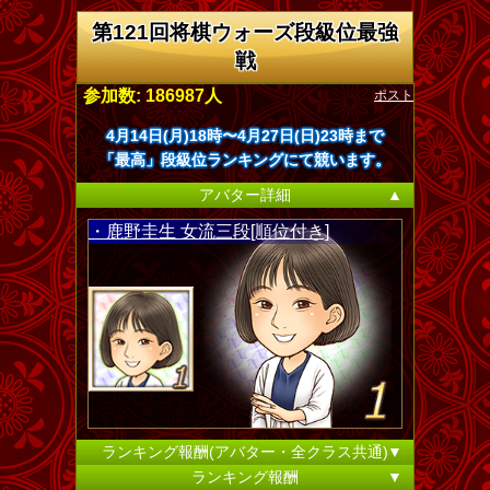
第121回将棋ウォーズ段級位最強
戦
ポスト
参加数: 186987人
4月14日(月)18時〜4月27日(日)23時まで
「最高」段級位ランキングにて競います。
アバター詳細
▲
・鹿野圭生 女流三段[順位付き]
ランキング報酬(アバター・全クラス共通)
▼
ランキング報酬
▼