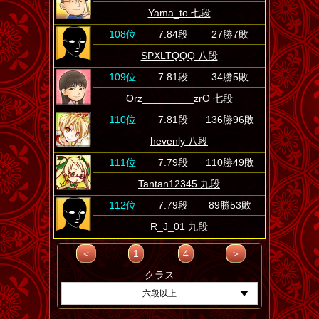
Yama_to 七段
108位
7.84段
27勝7敗
SPXLTQQQ 八段
109位
7.81段
34勝5敗
Orz_________zrO 七段
110位
7.81段
136勝96敗
hevenly 八段
111位
7.79段
110勝49敗
Tantan12345 九段
112位
7.79段
89勝53敗
R_J_01 九段
＜
1
4
＞
クラス
六段以上