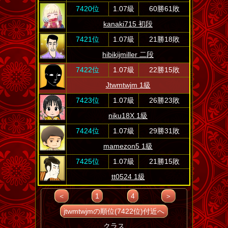
7420位
1.07級
60勝61敗
kanaki715 初段
7421位
1.07級
21勝18敗
hibikijmiller 二段
7422位
1.07級
22勝15敗
Jtwmtwjm 1級
7423位
1.07級
26勝23敗
niku18X 1級
7424位
1.07級
29勝31敗
mamezon5 1級
7425位
1.07級
21勝15敗
tt0524 1級
＜
1
4
＞
jtwmtwjmの順位(7422位)付近へ
クラス