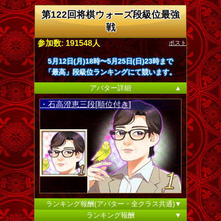
第122回将棋ウォーズ段級位最強
戦
ポスト
参加数: 191548人
5月12日(月)18時〜5月25日(日)23時まで
「最高」段級位ランキングにて競います。
アバター詳細
▲
・石高澄恵三段[順位付き]
ランキング報酬(アバター・全クラス共通)
▼
ランキング報酬
▼