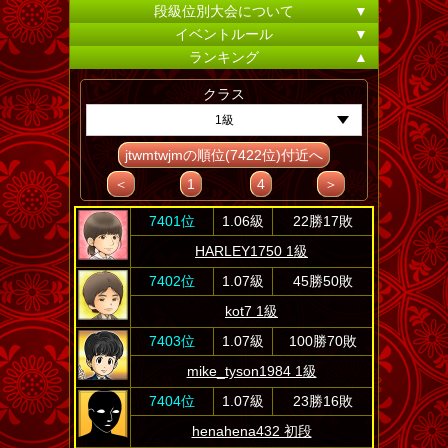
段級位別大会について
▼
イベントルール
▼
ランキング
▲
クラス
1級
jtwmtwjmの順位(7422位)付近へ
＜
1
4
＞
7401位
1.06級
22勝17敗
HARLEY1750 1級
7402位
1.07級
45勝50敗
kot7 1級
7403位
1.07級
100勝70敗
mike_tyson1984 1級
7404位
1.07級
23勝16敗
henahena432 初段