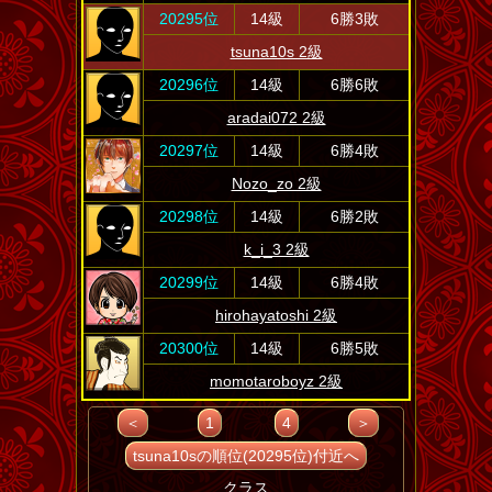
20295位
14級
6勝3敗
tsuna10s 2級
20296位
14級
6勝6敗
aradai072 2級
20297位
14級
6勝4敗
Nozo_zo 2級
20298位
14級
6勝2敗
k_i_3 2級
20299位
14級
6勝4敗
hirohayatoshi 2級
20300位
14級
6勝5敗
momotaroboyz 2級
＜
1
4
＞
tsuna10sの順位(20295位)付近へ
クラス