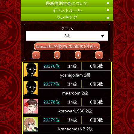
段級位別大会について
▼
イベントルール
▼
ランキング
▲
クラス
2級
tsuna10sの順位(20295位)付近へ
＜
1
4
＞
20276位
14級
6勝6敗
yoshigolfam 2級
20277位
14級
6勝5敗
maaroom 2級
20278位
14級
6勝6敗
korowan1960 2級
20279位
14級
6勝3敗
KrnnaomdsNB 2級