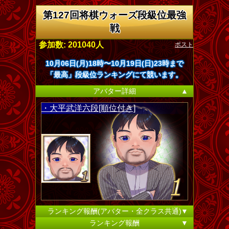
第127回将棋ウォーズ段級位最強
戦
ポスト
参加数: 201040人
10月06日(月)18時〜10月19日(日)23時まで
「最高」段級位ランキングにて競います。
アバター詳細
▲
・大平武洋六段[順位付き]
ランキング報酬(アバター・全クラス共通)
▼
ランキング報酬
▼