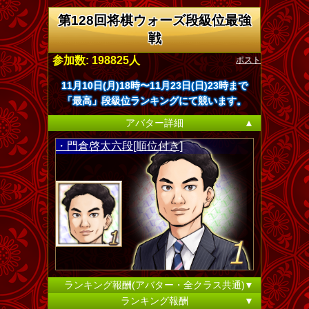
第128回将棋ウォーズ段級位最強
戦
ポスト
参加数: 198825人
11月10日(月)18時〜11月23日(日)23時まで
「最高」段級位ランキングにて競います。
アバター詳細
▲
・門倉啓太六段[順位付き]
ランキング報酬(アバター・全クラス共通)
▼
ランキング報酬
▼