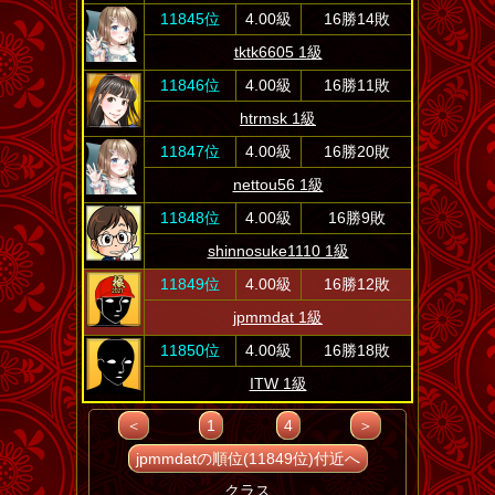
11845位
4.00級
16勝14敗
tktk6605 1級
11846位
4.00級
16勝11敗
htrmsk 1級
11847位
4.00級
16勝20敗
nettou56 1級
11848位
4.00級
16勝9敗
shinnosuke1110 1級
11849位
4.00級
16勝12敗
jpmmdat 1級
11850位
4.00級
16勝18敗
ITW 1級
＜
1
4
＞
jpmmdatの順位(11849位)付近へ
クラス