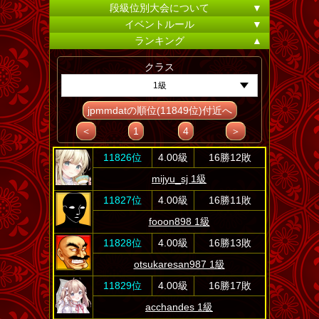
段級位別大会について
▼
イベントルール
▼
ランキング
▲
クラス
1級
jpmmdatの順位(11849位)付近へ
＜
1
4
＞
11826位
4.00級
16勝12敗
mijyu_sj 1級
11827位
4.00級
16勝11敗
fooon898 1級
11828位
4.00級
16勝13敗
otsukaresan987 1級
11829位
4.00級
16勝17敗
acchandes 1級