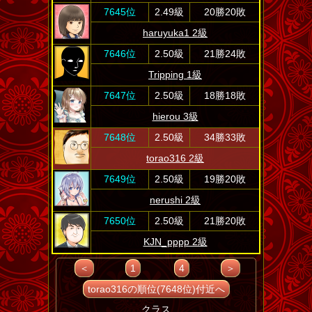
7645位
2.49級
20勝20敗
haruyuka1 2級
7646位
2.50級
21勝24敗
Tripping 1級
7647位
2.50級
18勝18敗
hierou 3級
7648位
2.50級
34勝33敗
torao316 2級
7649位
2.50級
19勝20敗
nerushi 2級
7650位
2.50級
21勝20敗
KJN_pppp 2級
＜
1
4
＞
torao316の順位(7648位)付近へ
クラス