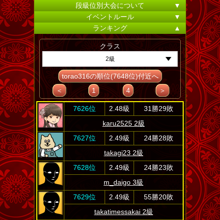
段級位別大会について
▼
イベントルール
▼
ランキング
▲
クラス
2級
torao316の順位(7648位)付近へ
＜
1
4
＞
7626位
2.48級
31勝29敗
karu2525 2級
7627位
2.49級
24勝28敗
takagi23 2級
7628位
2.49級
24勝23敗
m_daigo 3級
7629位
2.49級
55勝20敗
takatimessakai 2級