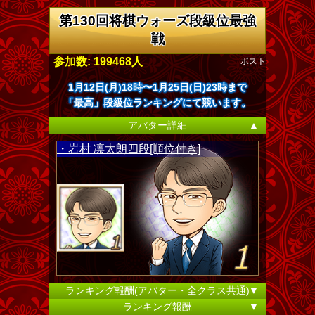
第130回将棋ウォーズ段級位最強
戦
ポスト
参加数: 199468人
1月12日(月)18時〜1月25日(日)23時まで
「最高」段級位ランキングにて競います。
アバター詳細
▲
・岩村 凛太朗四段[順位付き]
ランキング報酬(アバター・全クラス共通)
▼
ランキング報酬
▼