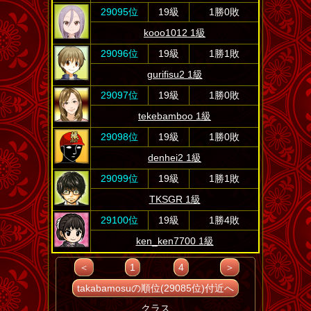
29095位
19級
1勝0敗
kooo1012 1級
29096位
19級
1勝1敗
gurifisu2 1級
29097位
19級
1勝0敗
tekebamboo 1級
29098位
19級
1勝0敗
denhei2 1級
29099位
19級
1勝1敗
TKSGR 1級
29100位
19級
1勝4敗
ken_ken7700 1級
＜
1
4
＞
takabamosuの順位(29085位)付近へ
クラス