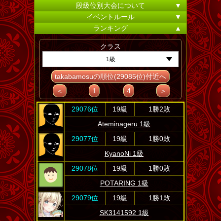
段級位別大会について
▼
イベントルール
▼
ランキング
▲
クラス
1級
takabamosuの順位(29085位)付近へ
＜
1
4
＞
29076位
19級
1勝2敗
Ateminageru 1級
29077位
19級
1勝0敗
KyanoNi 1級
29078位
19級
1勝0敗
POTARING 1級
29079位
19級
1勝1敗
SK3141592 1級