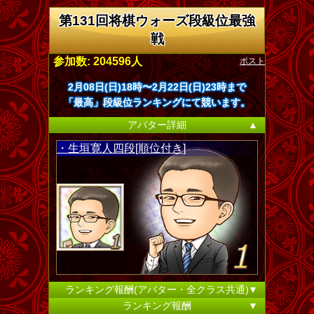
第131回将棋ウォーズ段級位最強
戦
ポスト
参加数: 204596人
2月08日(日)18時〜2月22日(日)23時まで
「最高」段級位ランキングにて競います。
アバター詳細
▲
・生垣寛人四段[順位付き]
ランキング報酬(アバター・全クラス共通)
▼
ランキング報酬
▼