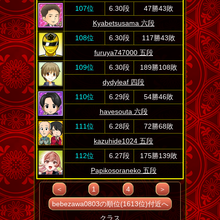
107位
6.30段
47勝43敗
Kyabetsusama 六段
108位
6.30段
117勝43敗
furuya747000 五段
109位
6.30段
189勝108敗
dydyleaf 四段
110位
6.29段
54勝46敗
havesouta 六段
111位
6.28段
72勝68敗
kazuhide1024 五段
112位
6.27段
175勝139敗
Papikosoraneko 五段
＜
1
4
＞
bebezawa0803の順位(1613位)付近へ
クラス