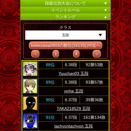
段級位別大会について
▼
イベントルール
▼
ランキング
▲
クラス
五段
bebezawa0803の順位(1613位)付近へ
＜
1
4
＞
88位
6.38段
92勝53敗
Yuuchan03 五段
89位
6.38段
83勝57敗
yinhe 五段
90位
6.37段
39勝36敗
TAKA218529 五段
91位
6.37段
161勝134敗
tachyontachyon 五段