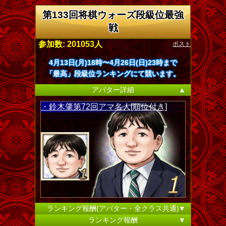
第133回将棋ウォーズ段級位最強
戦
ポスト
参加数: 201053人
4月13日(月)18時〜4月26日(日)23時まで
「最高」段級位ランキングにて競います。
アバター詳細
▲
・鈴木肇第72回アマ名人[順位付き]
ランキング報酬(アバター・全クラス共通)
▼
ランキング報酬
▼