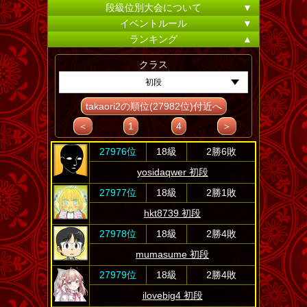
段級位別大会について
▼
イベントルール
▼
ランキング
▲
クラス
初段
takaori2の順位(27982位)付近へ
＜
1
4
＞
27976位
18級
2勝6敗
yosidaqwer 初段
27977位
18級
2勝1敗
hkt8739 初段
27978位
18級
2勝4敗
mumasume 初段
27979位
18級
2勝4敗
ilovebig4 初段