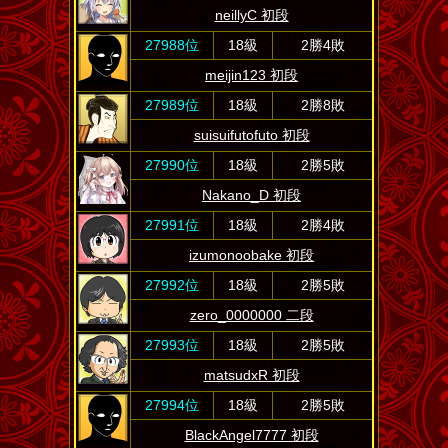
neillyC 初段
27988位
18級
2勝4敗
meijin123 初段
27989位
18級
2勝8敗
suisuifutofuto 初段
27990位
18級
2勝5敗
Nakano_D 初段
27991位
18級
2勝4敗
izumonoobake 初段
27992位
18級
2勝5敗
zero_0000000 二段
27993位
18級
2勝5敗
matsudxR 初段
27994位
18級
2勝5敗
BlackAngel7777 初段