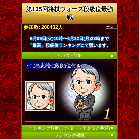
第135回将棋ウォーズ段級位最強
戦
ポスト
参加数: 200432人
6月09日(火)10時〜6月22日(月)23時まで
「最高」段級位ランキングにて競います。
アバター詳細
▲
・北島忠雄七段[順位付き]
ランキング報酬(アバター・全クラス共通)
▼
ランキング報酬
▼