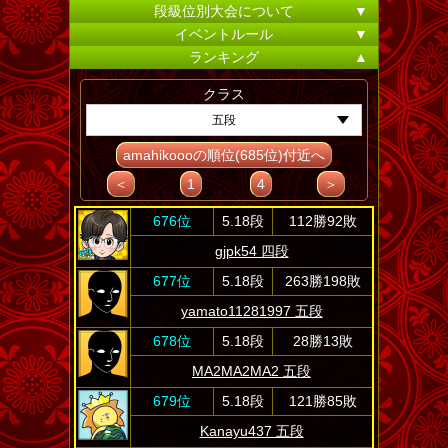
段級位別大会について
▼
イベントルール
▼
ランキング
▲
クラス
五段
amahikoooの順位(685位)付近へ
＜
1
4
＞
676位
5.18段
112勝92敗
gjpk54 四段
677位
5.18段
263勝198敗
yamato11281997 五段
678位
5.18段
28勝13敗
MA2MA2MA2 五段
679位
5.18段
121勝85敗
Kanayu437 五段