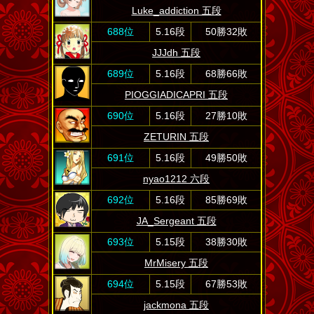
Luke_addiction 五段
688位
5.16段
50勝32敗
JJJdh 五段
689位
5.16段
68勝66敗
PIOGGIADICAPRI 五段
690位
5.16段
27勝10敗
ZETURIN 五段
691位
5.16段
49勝50敗
nyao1212 六段
692位
5.16段
85勝69敗
JA_Sergeant 五段
693位
5.15段
38勝30敗
MrMisery 五段
694位
5.15段
67勝53敗
jackmona 五段