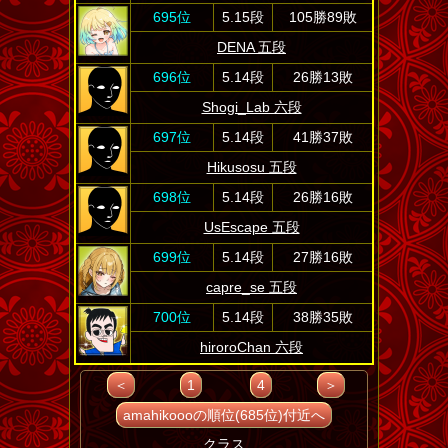
695位
5.15段
105勝89敗
DENA 五段
696位
5.14段
26勝13敗
Shogi_Lab 六段
697位
5.14段
41勝37敗
Hikusosu 五段
698位
5.14段
26勝16敗
UsEscape 五段
699位
5.14段
27勝16敗
capre_se 五段
700位
5.14段
38勝35敗
hiroroChan 六段
＜
1
4
＞
amahikoooの順位(685位)付近へ
クラス