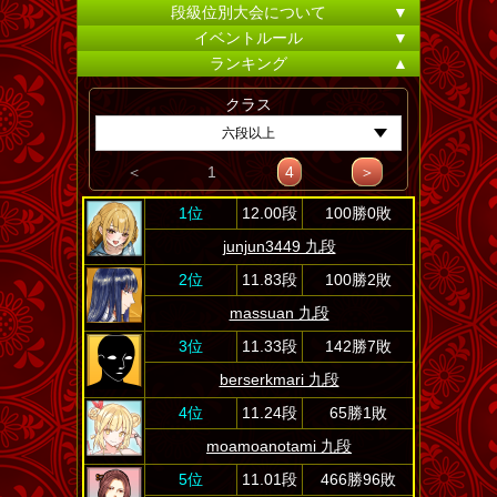
段級位別大会について
▼
イベントルール
▼
ランキング
▲
クラス
六段以上
＜
1
4
＞
1位
12.00段
100勝0敗
junjun3449 九段
2位
11.83段
100勝2敗
massuan 九段
3位
11.33段
142勝7敗
berserkmari 九段
4位
11.24段
65勝1敗
moamoanotami 九段
5位
11.01段
466勝96敗