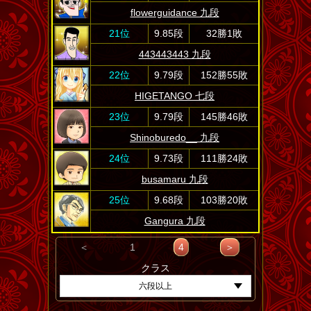
flowerguidance 九段
21位
9.85段
32勝1敗
443443443 九段
22位
9.79段
152勝55敗
HIGETANGO 七段
23位
9.79段
145勝46敗
Shinoburedo__ 九段
24位
9.73段
111勝24敗
busamaru 九段
25位
9.68段
103勝20敗
Gangura 九段
＜
1
4
＞
クラス
六段以上