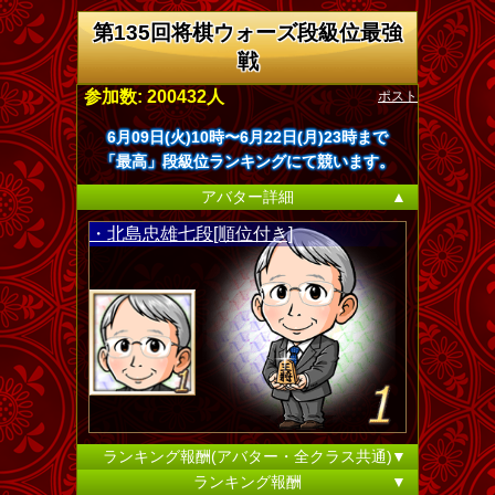
第135回将棋ウォーズ段級位最強
戦
ポスト
参加数: 200432人
6月09日(火)10時〜6月22日(月)23時まで
「最高」段級位ランキングにて競います。
アバター詳細
▲
・北島忠雄七段[順位付き]
ランキング報酬(アバター・全クラス共通)
▼
ランキング報酬
▼