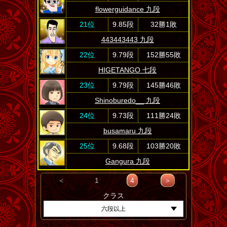
flowerguidance 九段
21位
9.85段
32勝1敗
443443443 九段
22位
9.79段
152勝55敗
HIGETANGO 七段
23位
9.79段
145勝46敗
Shinoburedo__ 九段
24位
9.73段
111勝24敗
busamaru 九段
25位
9.68段
103勝20敗
Gangura 九段
＜
1
4
＞
クラス
六段以上