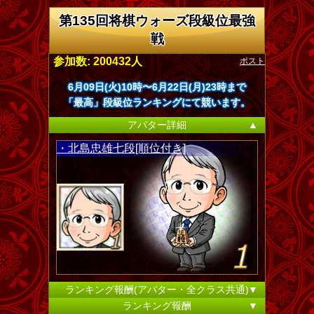
第135回将棋ウォーズ段級位最強
戦
ポスト
参加数: 200432人
6月09日(火)10時〜6月22日(月)23時まで
「最高」段級位ランキングにて競います。
アバター詳細
▲
・北島忠雄七段[順位付き]
ランキング報酬(アバター・全クラス共通)
▼
ランキング報酬
▼