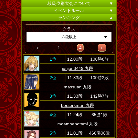
段級位別大会について
▼
イベントルール
▼
ランキング
▲
クラス
六段以上
＜
1
4
＞
1位
12.00段
100勝0敗
junjun3449 九段
2位
11.83段
100勝2敗
massuan 九段
3位
11.33段
142勝7敗
berserkmari 九段
4位
11.24段
65勝1敗
moamoanotami 九段
5位
11.01段
466勝96敗