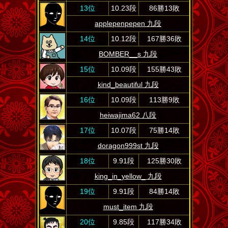
13位
10.23段
86勝13敗
applepenpepen 九段
14位
10.12段
167勝36敗
BOMBER__s 九段
15位
10.09段
155勝43敗
kind_beautiful 九段
16位
10.09段
113勝9敗
heiwajima62 八段
17位
10.07段
75勝14敗
doragon999st 九段
18位
9.91段
125勝30敗
king_in_yellow_ 九段
19位
9.91段
84勝14敗
must_item 九段
20位
9.85段
117勝34敗