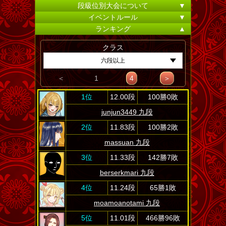
段級位別大会について
▼
イベントルール
▼
ランキング
▲
クラス
六段以上
＜
1
4
＞
1位
12.00段
100勝0敗
junjun3449 九段
2位
11.83段
100勝2敗
massuan 九段
3位
11.33段
142勝7敗
berserkmari 九段
4位
11.24段
65勝1敗
moamoanotami 九段
5位
11.01段
466勝96敗