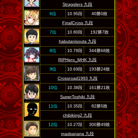
Stragglers 九段
6位
10.95段
40勝0敗
FinalCross 九段
7位
10.80段
192勝7敗
habutanisouta 九段
8位
10.78段
344勝68敗
RIPHero_MHK 九段
9位
10.69段
193勝24敗
Crossroad1993 九段
10位
10.38段
161勝21敗
SuperToshiki 九段
11位
10.35段
82勝5敗
chibiking2 九段
12位
10.27段
300勝49敗
masbanana 九段