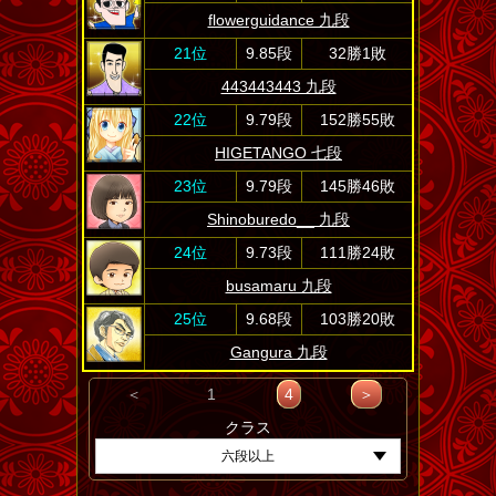
flowerguidance 九段
21位
9.85段
32勝1敗
443443443 九段
22位
9.79段
152勝55敗
HIGETANGO 七段
23位
9.79段
145勝46敗
Shinoburedo__ 九段
24位
9.73段
111勝24敗
busamaru 九段
25位
9.68段
103勝20敗
Gangura 九段
＜
1
4
＞
クラス
六段以上