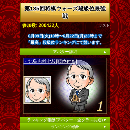
第135回将棋ウォーズ段級位最強
戦
ポスト
参加数: 200432人
6月09日(火)10時〜6月22日(月)23時まで
「最高」段級位ランキングにて競います。
アバター詳細
▲
・北島忠雄七段[順位付き]
ランキング報酬(アバター・全クラス共通)
▼
ランキング報酬
▼