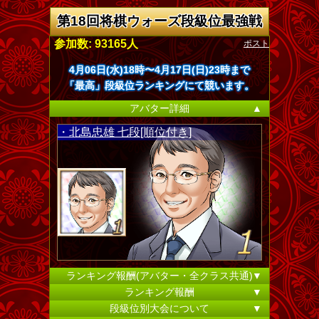
第18回将棋ウォーズ段級位最強戦
ポスト
参加数: 93165人
4月06日(水)18時〜4月17日(日)23時まで
「最高」段級位ランキングにて競います。
アバター詳細
▲
・北島忠雄 七段[順位付き]
ランキング報酬(アバター・全クラス共通)
▼
ランキング報酬
▼
段級位別大会について
▼