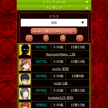
イベントルール
▼
ランキング
▲
クラス
初段
revolcの順位(5391位)付近へ
＜
1
4
＞
5376位
5.00級
15勝15敗
NamnamNeko 二段
5377位
5.00級
15勝14敗
ucchy 初段
5378位
5.00級
15勝8敗
nodd 1級
5379位
5.00級
15勝12敗
kojitake123 初段
5380位
5.00級
15勝13敗