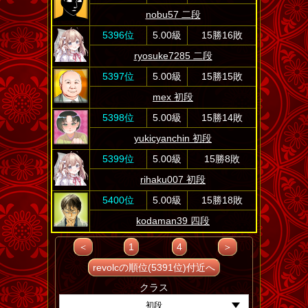
nobu57 二段
5396位
5.00級
15勝16敗
ryosuke7285 二段
5397位
5.00級
15勝15敗
mex 初段
5398位
5.00級
15勝14敗
yukicyanchin 初段
5399位
5.00級
15勝8敗
rihaku007 初段
5400位
5.00級
15勝18敗
kodaman39 四段
＜
1
4
＞
revolcの順位(5391位)付近へ
クラス
初段