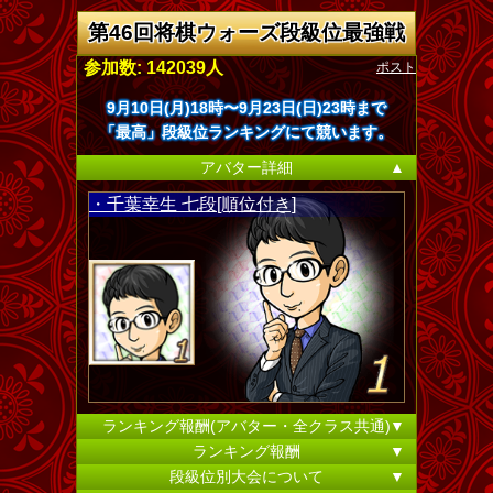
第46回将棋ウォーズ段級位最強戦
ポスト
参加数: 142039人
9月10日(月)18時〜9月23日(日)23時まで
「最高」段級位ランキングにて競います。
アバター詳細
▲
・千葉幸生 七段[順位付き]
ランキング報酬(アバター・全クラス共通)
▼
ランキング報酬
▼
段級位別大会について
▼