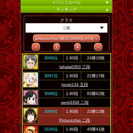
イベントルール
▼
ランキング
▲
クラス
二段
pinturicchioの順位(3099位)付近へ
＜
1
4
＞
3096位
1.80段
24勝18敗
tahata0353 三段
3097位
1.80段
22勝17敗
hiroki134 五段
3098位
1.80段
83勝62敗
genji3358 二段
3099位
1.80段
23勝12敗
Pinturicchio 二段
3100位
1.80段
49勝41敗