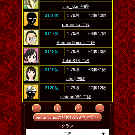
cfm_kkm 初段
3116位
1.79段
47勝40敗
purunnko 二段
3117位
1.79段
54勝47敗
BomberDaisuki 二段
3118位
1.79段
61勝40敗
Tala0816 二段
3119位
1.79段
63勝61敗
otgdj 初段
3120位
1.79段
27勝12敗
platano999 二段
＜
1
4
＞
pinturicchioの順位(3099位)付近へ
クラス
二段