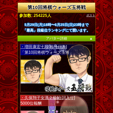
第10回将棋ウォーズ玉将戦
ポスト
参加数: 254225人
5月29日(月)18時〜6月25日(日)23時まで
「最高」段級位ランキングにて競います。
アバター詳細
▲
・増田康宏七段[称号付き]
「第10回将棋ウォーズ玉将」
・久保翔子女流２級[台詞入り]
5000位報酬