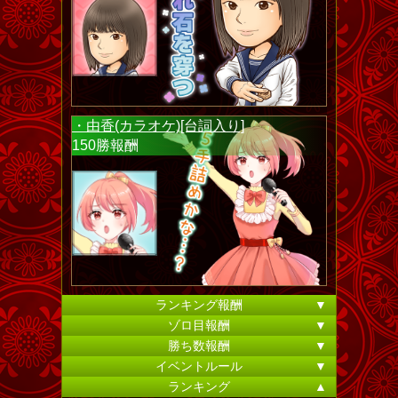
・由香(カラオケ)[台詞入り]
150勝報酬
ランキング報酬
▼
ゾロ目報酬
▼
勝ち数報酬
▼
イベントルール
▼
ランキング
▲