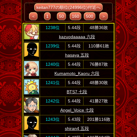
keitan777の順位(24996位)付近へ
＜
1
50
160
500
＞
1238位
5.44段
48勝36敗
kazuodaaaaa 六段
1239位
5.44段
110勝61敗
hasaya 五段
1240位
5.44段
76勝87敗
Kumamoto_Kaoru 六段
1241位
5.44段
48勝30敗
BTS7 七段
1242位
5.44段
41勝27敗
Angel_Voice 七段
1243位
5.43段
201勝116敗
shiran4 五段