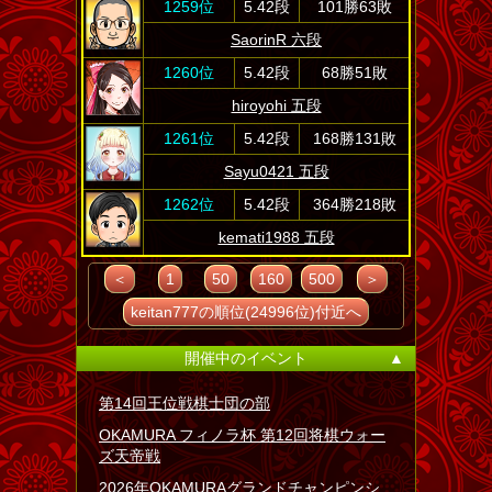
1259位
5.42段
101勝63敗
SaorinR 六段
1260位
5.42段
68勝51敗
hiroyohi 五段
1261位
5.42段
168勝131敗
Sayu0421 五段
1262位
5.42段
364勝218敗
kemati1988 五段
＜
1
50
160
500
＞
keitan777の順位(24996位)付近へ
開催中のイベント
▲
第14回王位戦棋士団の部
OKAMURA フィノラ杯 第12回将棋ウォー
ズ天帝戦
2026年OKAMURAグランドチャンピンシ