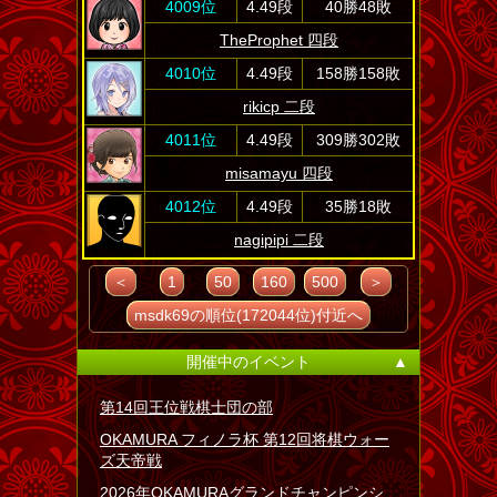
4009位
4.49段
40勝48敗
TheProphet 四段
4010位
4.49段
158勝158敗
rikicp 二段
4011位
4.49段
309勝302敗
misamayu 四段
4012位
4.49段
35勝18敗
nagipipi 二段
＜
1
50
160
500
＞
msdk69の順位(172044位)付近へ
開催中のイベント
▲
第14回王位戦棋士団の部
OKAMURA フィノラ杯 第12回将棋ウォー
ズ天帝戦
2026年OKAMURAグランドチャンピンシ