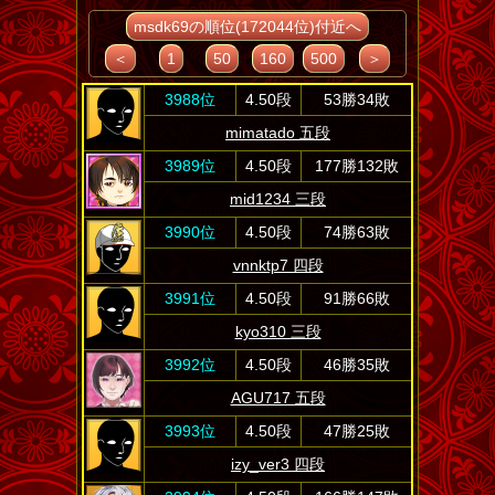
msdk69の順位(172044位)付近へ
＜
1
50
160
500
＞
3988位
4.50段
53勝34敗
mimatado 五段
3989位
4.50段
177勝132敗
mid1234 三段
3990位
4.50段
74勝63敗
vnnktp7 四段
3991位
4.50段
91勝66敗
kyo310 三段
3992位
4.50段
46勝35敗
AGU717 五段
3993位
4.50段
47勝25敗
izy_ver3 四段