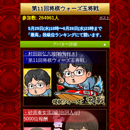
第11回将棋ウォーズ玉将戦
ポスト
参加数: 264961人
5月29日(水)18時〜6月26日(水)23時まで
「最高」段級位ランキングにて競います。
アバター詳細
▲
・村田顕弘六段[称号付き]
「第11回将棋ウォーズ玉将戦」
・砂原奏女流2級[台詞入り]
5000位報酬