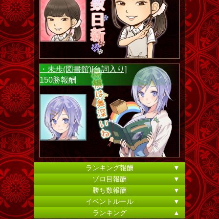
・未歩(図書館)[台詞入り]
150勝報酬
ランキング報酬
▼
ゾロ目報酬
▼
勝ち数報酬
▼
イベントルール
▼
ランキング
▲