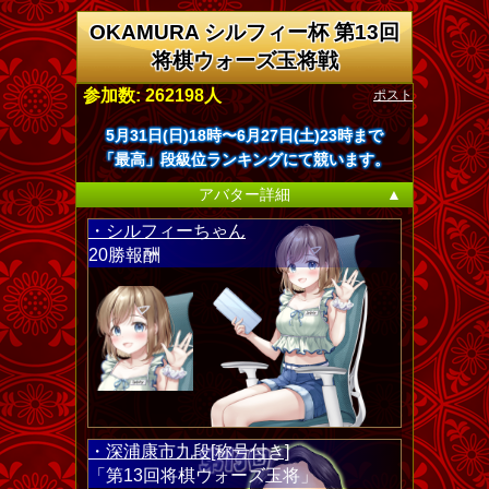
OKAMURA シルフィー杯 第13回
将棋ウォーズ玉将戦
ポスト
参加数: 262198人
5月31日(日)18時〜6月27日(土)23時まで
「最高」段級位ランキングにて競います。
アバター詳細
▲
・シルフィーちゃん
20勝報酬
・深浦康市九段[称号付き]
「第13回将棋ウォーズ玉将」