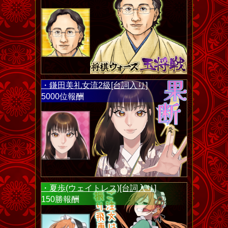
・鎌田美礼女流2級[台詞入り]
5000位報酬
・夏歩(ウェイトレス)[台詞入り]
150勝報酬