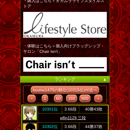
・購入はこちら＞オカムラライフスタイルス
トア
・体験はこちら＞個人向けフラッグシップ・
サロン「Chair isn't」
ランキング
▲
kouhei1475の順位(10315位)付近へ
＜
1
60
160
600
＞
10301位
3.66段
40勝43敗
elfin1129 三段
10302位
3.66段
44勝37敗