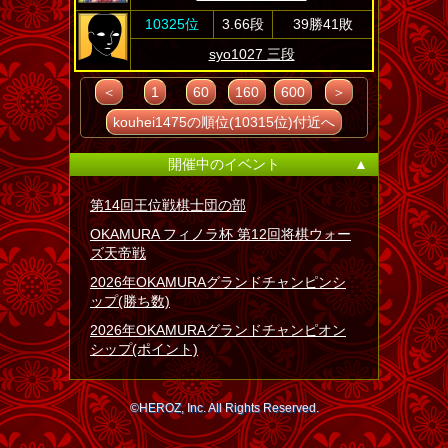
10325位
3.66段
39勝41敗
syo1027 三段
＜
1
60
160
600
＞
kouhei1475の順位(10315位)付近へ
開催中のイベント
▲
第14回王位戦棋士団の部
OKAMURA フィノラ杯 第12回将棋ウォー
ズ天帝戦
2026年OKAMURAグランドチャンピンシ
ップ(勝ち数)
2026年OKAMURAグランドチャンピオン
シップ(ポイント)
©HEROZ, Inc. All Rights Reserved.