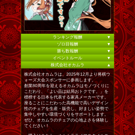
ランキング報酬
▼
ゾロ目報酬
▼
勝ち数報酬
▼
イベントルール
▼
株式会社オカムラ
▲
株式会社オカムラは、2025年12月より将棋ウ
ォーズ大会スポンサーに参画します。
創業80周年を迎えるオカムラはモノづくりに
こだわり、「よい品は結局おトクです。」を
標榜する日本を代表する家具メーカーです。
座ることにこだわった高機能で高いデザイン
性のチェアを生産・販売し、好ましい姿勢で
集中しやすい環境づくりをサポートします。
ぜひ、オカムラのチェアの心地よさを体験し
てください！