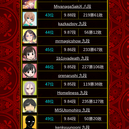
MiyanagaSakiX 八段
43位
9.88段
219勝61敗
kazkazboy 九段
44位
9.87段
56勝12敗
mrmagicshow 九段
45位
9.86段
233勝67敗
1b1syadeath 九段
46位
9.85段
227勝106敗
orenarushi 九段
47位
9.85段
119勝38敗
Homeliness 九段
48位
9.84段
235勝127敗
MISUtomohiro 九段
49位
9.84段
50勝20敗
kenkyuunooni 九段