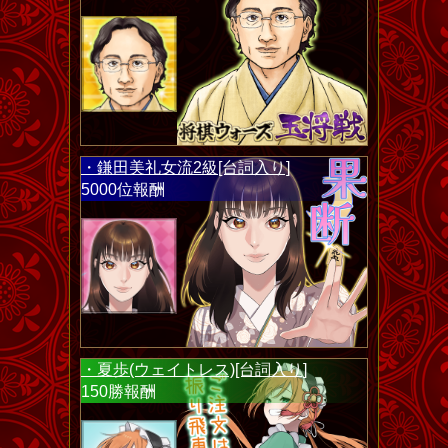
・鎌田美礼女流2級[台詞入り]
5000位報酬
・夏歩(ウェイトレス)[台詞入り]
150勝報酬