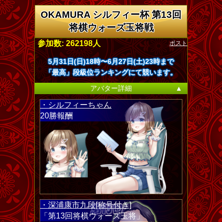
OKAMURA シルフィー杯 第13回
将棋ウォーズ玉将戦
ポスト
参加数: 262198人
5月31日(日)18時〜6月27日(土)23時まで
「最高」段級位ランキングにて競います。
アバター詳細
▲
・シルフィーちゃん
20勝報酬
・深浦康市九段[称号付き]
「第13回将棋ウォーズ玉将」