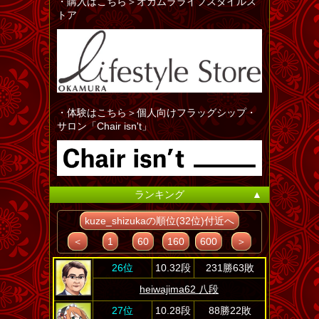
・購入はこちら＞オカムラライフスタイルス
トア
・体験はこちら＞個人向けフラッグシップ・
サロン「Chair isn't」
ランキング
▲
kuze_shizukaの順位(32位)付近へ
＜
1
60
160
600
＞
26位
10.32段
231勝63敗
heiwajima62 八段
27位
10.28段
88勝22敗