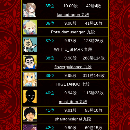
35位
10.00段
42勝4敗
komodragon 九段
36位
9.98段
41勝10敗
Potsudamusengen 九段
37位
9.97段
123勝26敗
WHITE_SHARK 九段
38位
9.96段
288勝114敗
flowerguidance 九段
39位
9.95段
311勝146敗
HIGETANGO 七段
40位
9.94段
115勝23敗
must_item 九段
41位
9.91段
55勝10敗
phantomsignal 九段
42位
9.90段
60勝15敗