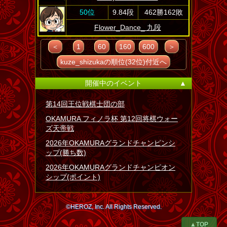
50位
9.84段
462勝162敗
Flower_Dance_ 九段
＜
1
60
160
600
＞
kuze_shizukaの順位(32位)付近へ
開催中のイベント
▲
第14回王位戦棋士団の部
OKAMURA フィノラ杯 第12回将棋ウォー
ズ天帝戦
2026年OKAMURAグランドチャンピンシ
ップ(勝ち数)
2026年OKAMURAグランドチャンピオン
シップ(ポイント)
©HEROZ, Inc. All Rights Reserved.
▲TOP