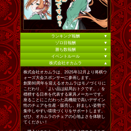
ランキング報酬
▼
ゾロ目報酬
▼
勝ち数報酬
▼
イベントルール
▼
株式会社オカムラ
▲
株式会社オカムラは、2025年12月より将棋ウ
ォーズ大会スポンサーに参画します。
創業80周年を迎えるオカムラはモノづくりに
こだわり、「よい品は結局おトクです。」を
標榜する日本を代表する家具メーカーです。
座ることにこだわった高機能で高いデザイン
性のチェアを生産・販売し、好ましい姿勢で
集中しやすい環境づくりをサポートします。
ぜひ、オカムラのチェアの心地よさを体験し
てください！