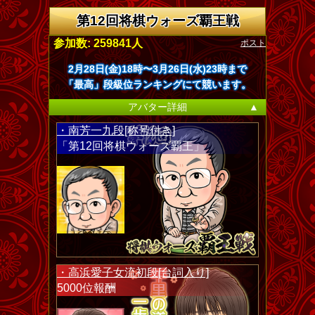
第12回将棋ウォーズ覇王戦
ポスト
参加数: 259841人
2月28日(金)18時〜3月26日(水)23時まで
「最高」段級位ランキングにて競います。
アバター詳細
▲
・南芳一九段[称号付き]
「第12回将棋ウォーズ覇王」
・高浜愛子女流初段[台詞入り]
5000位報酬