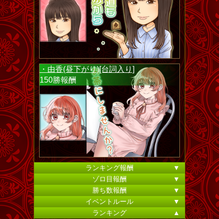
・由香(昼下がり)[台詞入り]
150勝報酬
ランキング報酬
▼
ゾロ目報酬
▼
勝ち数報酬
▼
イベントルール
▼
ランキング
▲