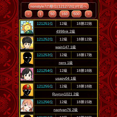
nonstyle7の順位(121272位)付近へ
＜
1
50
160
500
＞
121251位
12級
18勝22敗
4998nk 2級
121252位
12級
18勝12敗
wain147 1級
121253位
12級
18勝17敗
ners 1級
121254位
12級
18勝18敗
usapy04 1級
121255位
12級
18勝18敗
Ruyruy1021 2級
121256位
12級
18勝15敗
naotyan76 2級