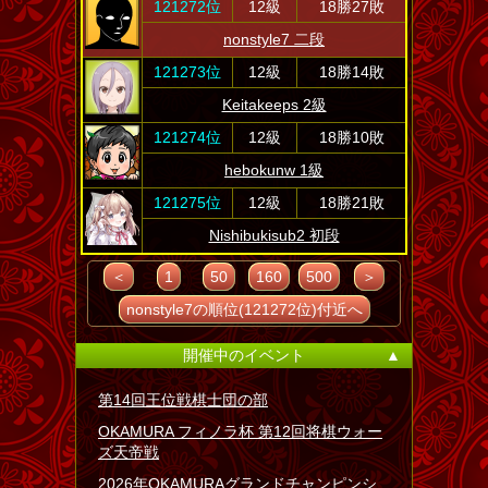
121272位
12級
18勝27敗
nonstyle7 二段
121273位
12級
18勝14敗
Keitakeeps 2級
121274位
12級
18勝10敗
hebokunw 1級
121275位
12級
18勝21敗
Nishibukisub2 初段
＜
1
50
160
500
＞
nonstyle7の順位(121272位)付近へ
開催中のイベント
▲
第14回王位戦棋士団の部
OKAMURA フィノラ杯 第12回将棋ウォー
ズ天帝戦
2026年OKAMURAグランドチャンピンシ