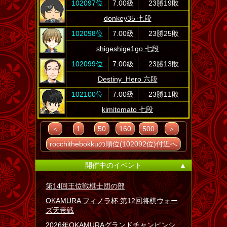
102097位
7.00級
23勝19敗
donkey35 七段
102098位
7.00級
23勝25敗
shigeshige1go 七段
102099位
7.00級
23勝13敗
Destiny_Hero 六段
102100位
7.00級
23勝11敗
kimitomato 七段
＜
1
50
160
500
＞
rocchithebokkuの順位(102092位)付近へ
開催中のイベント
▲
第14回王位戦棋士団の部
OKAMURA フィノラ杯 第12回将棋ウォー
ズ天帝戦
2026年OKAMURAグランドチャンピンシ