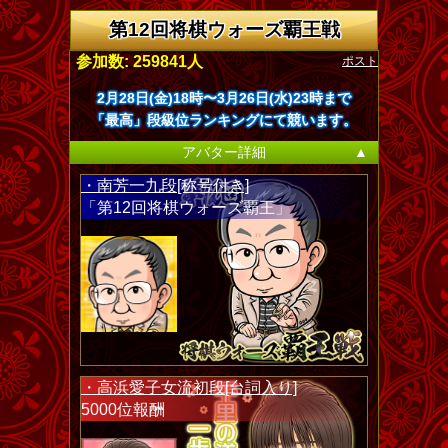
第12回将棋ウォーズ覇王戦
ポスト
参加数: 259841人
2月28日(金)18時〜3月26日(水)23時まで
「最高」段級位ランキングにて競います。
アバター詳細
▲
・南芳一九段[称号付き]
「第12回将棋ウォーズ覇王」
・高浜愛子女流初段[台詞入り]
5000位報酬