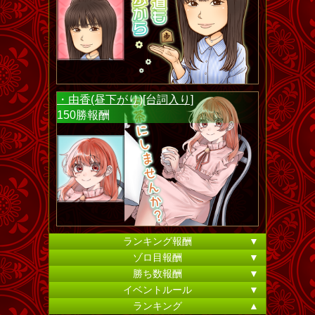
・由香(昼下がり)[台詞入り]
150勝報酬
ランキング報酬
▼
ゾロ目報酬
▼
勝ち数報酬
▼
イベントルール
▼
ランキング
▲