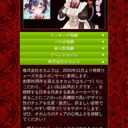
ランキング報酬
▼
ゾロ目報酬
▼
勝ち数報酬
▼
イベントルール
▼
株式会社オカムラ
▲
株式会社オカムラは、2025年12月より将棋ウ
ォーズ大会スポンサーに参画します。
創業80周年を迎えるオカムラはモノづくりに
こだわり、「よい品は結局おトクです。」を
標榜する日本を代表する家具メーカーです。
座ることにこだわった高機能で高いデザイン
性のチェアを生産・販売し、好ましい姿勢で
集中しやすい環境づくりをサポートします。
ぜひ、オカムラのチェアの心地よさを体験し
てください！