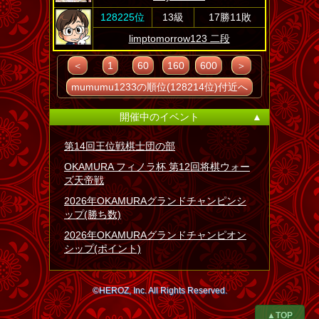
128225位
13級
17勝11敗
limptomorrow123 二段
＜
1
60
160
600
＞
mumumu1233の順位(128214位)付近へ
開催中のイベント
▲
第14回王位戦棋士団の部
OKAMURA フィノラ杯 第12回将棋ウォー
ズ天帝戦
2026年OKAMURAグランドチャンピンシ
ップ(勝ち数)
2026年OKAMURAグランドチャンピオン
シップ(ポイント)
©HEROZ, Inc. All Rights Reserved.
▲TOP