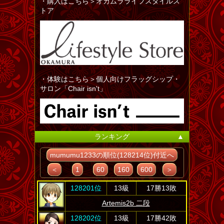
・購入はこちら＞オカムラライフスタイルス
トア
・体験はこちら＞個人向けフラッグシップ・
サロン「Chair isn't」
ランキング
▲
mumumu1233の順位(128214位)付近へ
＜
1
60
160
600
＞
128201位
13級
17勝13敗
Artemis2b 二段
128202位
13級
17勝42敗