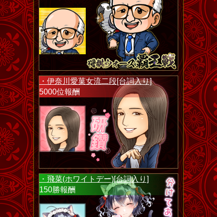
・伊奈川愛菓女流二段[台詞入り]
5000位報酬
・飛菜(ホワイトデー)[台詞入り]
150勝報酬