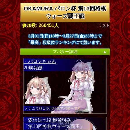
OKAMURA バロン杯 第13回将棋
ウォーズ覇王戦
ポスト
参加数: 260451人
3月01日(日)18時〜3月27日(金)23時まで
「最高」段級位ランキングにて競います。
アバター詳細
▲
・バロンちゃん
20勝報酬
オカムラ杯コラボ記念アバターです
・森信雄七段[称号付き]
「第13回将棋ウォーズ覇王」