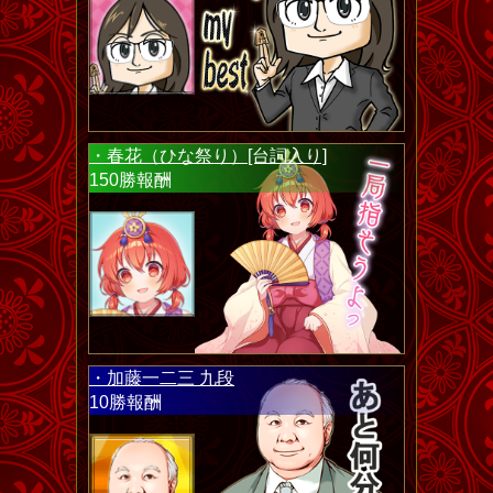
・春花（ひな祭り）[台詞入り]
150勝報酬
・加藤一二三 九段
10勝報酬