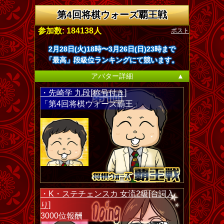
第4回将棋ウォーズ覇王戦
ポスト
参加数: 184138人
2月28日(火)18時〜3月26日(日)23時まで
「最高」段級位ランキングにて競います。
アバター詳細
▲
・先崎学 九段[称号付き]
「第4回将棋ウォーズ覇王」
・K・ステチェンスカ 女流2級[台詞入
り]
3000位報酬