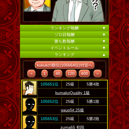
ランキング報酬
▼
ゾロ目報酬
▼
勝ち数報酬
▼
イベントルール
▼
ランキング
▲
kukukの順位(105664位)付近へ
＜
1
40
120
400
＞
105651位
25級
5勝4敗
kumakoQuality 1級
105652位
25級
5勝1敗
gaup5jt 25級
105653位
25級
5勝2敗
zuma65 初段