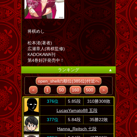
将棋めし
松本渚(著者)
広瀬章人(将棋監修)
KADOKAWA刊
第4巻好評発売中！
ランキング
▲
open_shellの順位(385位)付近へ
＜
1
50
160
500
＞
376位
5.85段
310勝308敗
LucasYamato88 五段
377位
5.84段
35勝22敗
Hanna_Reitsch 七段