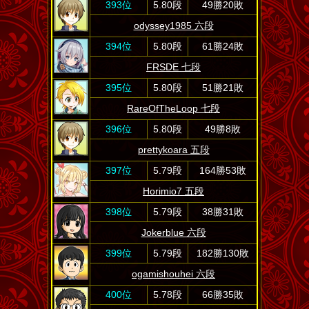
393位
5.80段
49勝20敗
odyssey1985 六段
394位
5.80段
61勝24敗
FRSDE 七段
395位
5.80段
51勝21敗
RareOfTheLoop 七段
396位
5.80段
49勝8敗
prettykoara 五段
397位
5.79段
164勝53敗
Horimio7 五段
398位
5.79段
38勝31敗
Jokerblue 六段
399位
5.79段
182勝130敗
ogamishouhei 六段
400位
5.78段
66勝35敗