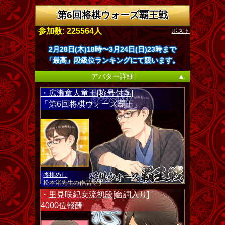
第6回将棋ウォーズ覇王戦
ポスト
参加数: 225564人
2月28日(木)18時〜3月24日(日)23時まで
「最高」段級位ランキングにて競います。
アバター詳細
▲
・広瀬章人竜王[称号付き]
「第6回将棋ウォーズ覇王」
将棋めし
松本渚先生の作品です
・里見咲紀女流初段[台詞入り]
4000位報酬