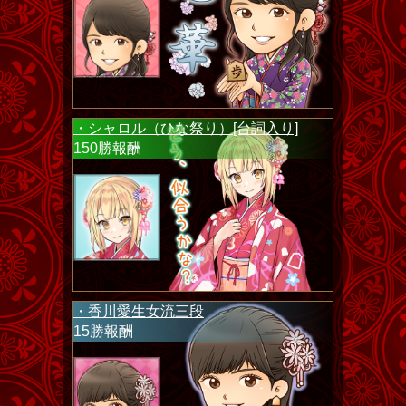
・シャロル（ひな祭り）[台詞入り]
150勝報酬
・香川愛生女流三段
15勝報酬