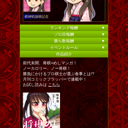
棋神戦放映記念
ランキング報酬
▼
ゾロ目報酬
▼
勝ち数報酬
▼
イベントルール
▼
作品紹介
前代未聞、将棋×めしマンガ！
ノーカロリー、ノー将棋！
勝負にかけるプロ棋士が選ぶ食事とは!?
月刊コミックフラッパーで連載中！
お試し読みは
こちら