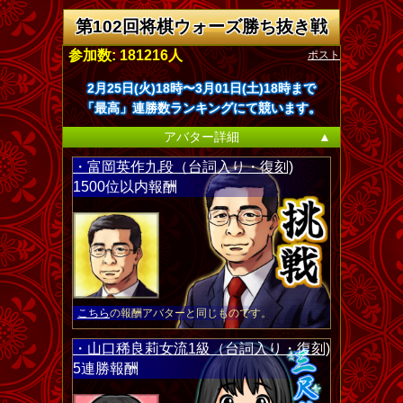
第102回将棋ウォーズ勝ち抜き戦
ポスト
参加数: 181216人
2月25日(火)18時〜3月01日(土)18時まで
「最高」連勝数ランキングにて競います。
アバター詳細
▲
・富岡英作九段（台詞入り・復刻)
1500位以内報酬
こちら
の報酬アバターと同じものです。
・山口稀良莉女流1級（台詞入り・復刻)
5連勝報酬