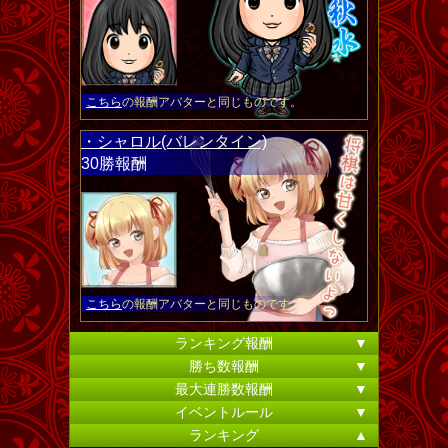
こちら
の報酬アバターと同じものです。
・シャロル(バレンタイン)
30勝報酬
こちら
の報酬アバターと同じものです。
ランキング報酬
▼
勝ち数報酬
▼
最大連勝数報酬
▼
イベントルール
▼
ランキング
▲