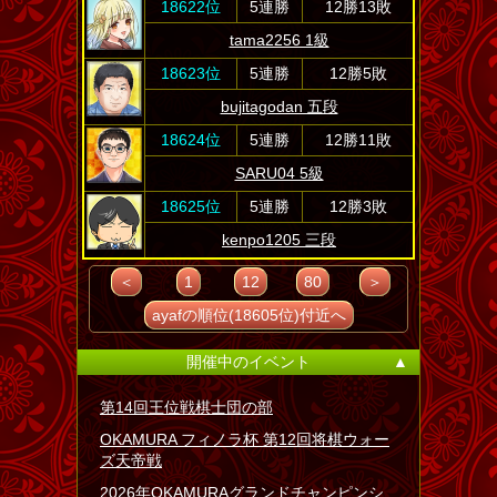
18622位
5連勝
12勝13敗
tama2256 1級
18623位
5連勝
12勝5敗
bujitagodan 五段
18624位
5連勝
12勝11敗
SARU04 5級
18625位
5連勝
12勝3敗
kenpo1205 三段
＜
1
12
80
＞
ayafの順位(18605位)付近へ
開催中のイベント
▲
第14回王位戦棋士団の部
OKAMURA フィノラ杯 第12回将棋ウォー
ズ天帝戦
2026年OKAMURAグランドチャンピンシ