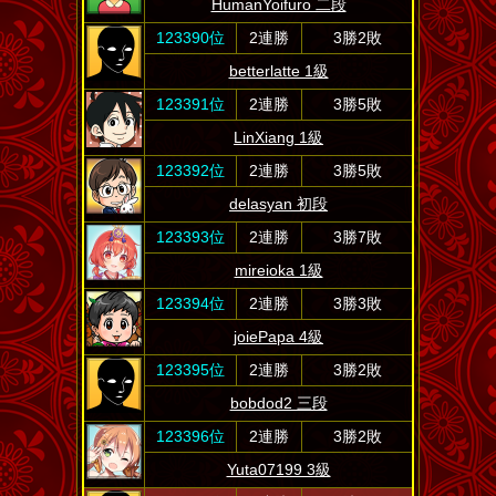
HumanYoifuro 二段
123390位
2連勝
3勝2敗
betterlatte 1級
123391位
2連勝
3勝5敗
LinXiang 1級
123392位
2連勝
3勝5敗
delasyan 初段
123393位
2連勝
3勝7敗
mireioka 1級
123394位
2連勝
3勝3敗
joiePapa 4級
123395位
2連勝
3勝2敗
bobdod2 三段
123396位
2連勝
3勝2敗
Yuta07199 3級