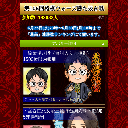
第106回将棋ウォーズ勝ち抜き戦
ポスト
参加数: 192082人
6月25日(水)23時〜6月30日(月)18時まで
「最高」連勝数ランキングにて競います。
アバター詳細
▲
・稲葉陽八段（台詞入り・復刻)
1500位以内報酬
こちら
の報酬アバターと同じものです。
・室谷由紀女流三段（台詞入り・復刻)
5連勝報酬