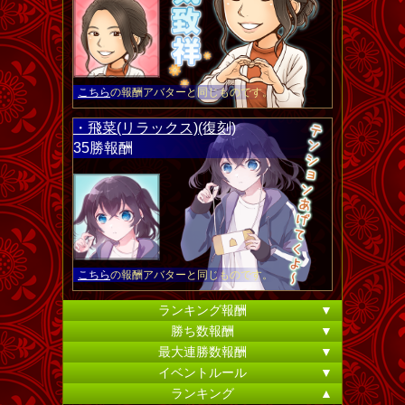
こちら
の報酬アバターと同じものです。
・飛菜(リラックス)(復刻)
35勝報酬
こちら
の報酬アバターと同じものです。
ランキング報酬
▼
勝ち数報酬
▼
最大連勝数報酬
▼
イベントルール
▼
ランキング
▲