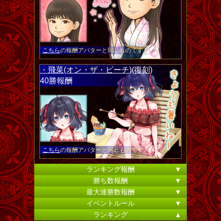
こちら
の報酬アバターと同じものです。
・飛菜(オン・ザ・ビーチ)(復刻)
40勝報酬
こちら
の報酬アバターと同じものです。
ランキング報酬
▼
勝ち数報酬
▼
最大連勝数報酬
▼
イベントルール
▼
ランキング
▲