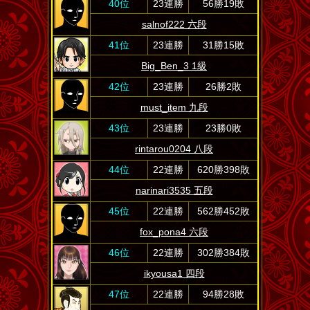
40位
23連勝
56勝19敗
salnof222 六段
41位
23連勝
31勝15敗
Big_Ben_3 1級
42位
23連勝
26勝2敗
must_item 九段
43位
23連勝
23勝0敗
rintarou0204 八段
44位
22連勝
620勝398敗
narinari3535 五段
45位
22連勝
562勝452敗
fox_pona4 六段
46位
22連勝
302勝384敗
ikyousa1 四段
47位
22連勝
94勝28敗