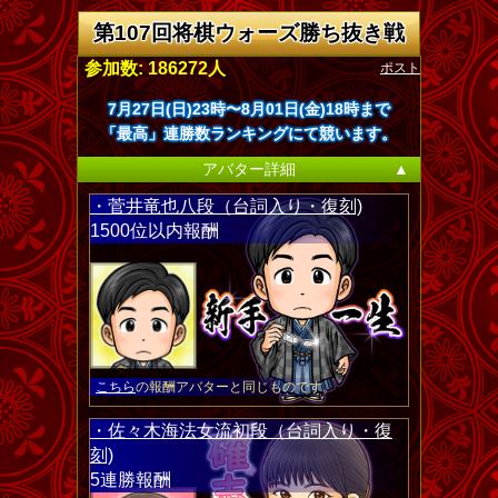
第107回将棋ウォーズ勝ち抜き戦
ポスト
参加数: 186272人
7月27日(日)23時〜8月01日(金)18時まで
「最高」連勝数ランキングにて競います。
アバター詳細
▲
・菅井竜也八段（台詞入り・復刻)
1500位以内報酬
こちら
の報酬アバターと同じものです。
・佐々木海法女流初段（台詞入り・復
刻)
5連勝報酬