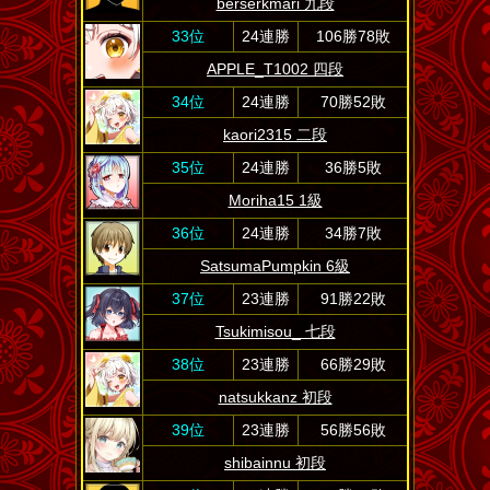
berserkmari 九段
33位
24連勝
106勝78敗
APPLE_T1002 四段
34位
24連勝
70勝52敗
kaori2315 二段
35位
24連勝
36勝5敗
Moriha15 1級
36位
24連勝
34勝7敗
SatsumaPumpkin 6級
37位
23連勝
91勝22敗
Tsukimisou_ 七段
38位
23連勝
66勝29敗
natsukkanz 初段
39位
23連勝
56勝56敗
shibainnu 初段