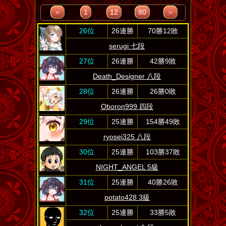
＜
1
12
80
＞
26位
26連勝
70勝12敗
serugi 七段
27位
26連勝
42勝9敗
Death_Designer 八段
28位
26連勝
26勝0敗
Oboron999 四段
29位
25連勝
154勝49敗
ryosei325 八段
30位
25連勝
103勝37敗
NIGHT_ANGEL 5級
31位
25連勝
40勝26敗
potato428 3級
32位
25連勝
33勝5敗