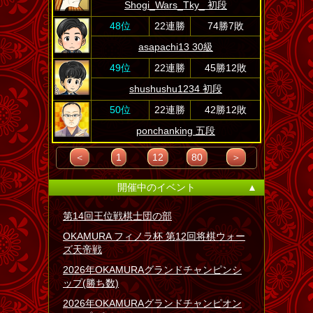
Shogi_Wars_Tky_ 初段
48位
22連勝
74勝7敗
asapachi13 30級
49位
22連勝
45勝12敗
shushushu1234 初段
50位
22連勝
42勝12敗
ponchanking 五段
＜
1
12
80
＞
開催中のイベント
▲
第14回王位戦棋士団の部
OKAMURA フィノラ杯 第12回将棋ウォー
ズ天帝戦
2026年OKAMURAグランドチャンピンシ
ップ(勝ち数)
2026年OKAMURAグランドチャンピオン