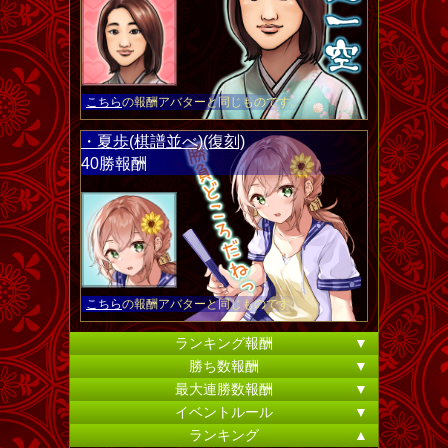
こちら
の報酬アバターと同じものです。
・夏歩(棋譜並べ)(復刻)
40勝報酬
こちら
の報酬アバターと同じものです。
ランキング報酬
▼
勝ち数報酬
▼
最大連勝数報酬
▼
イベントルール
▼
ランキング
▲