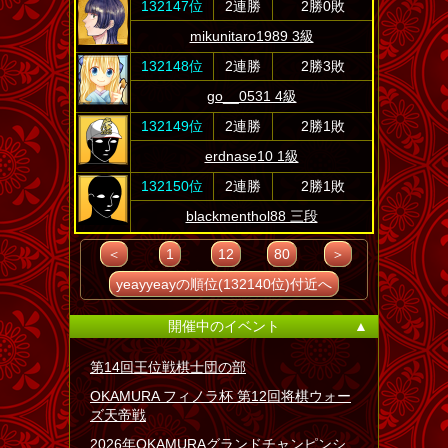
132147位
2連勝
2勝0敗
mikunitaro1989 3級
132148位
2連勝
2勝3敗
go__0531 4級
132149位
2連勝
2勝1敗
erdnase10 1級
132150位
2連勝
2勝1敗
blackmenthol88 三段
＜
1
12
80
＞
yeayyeayの順位(132140位)付近へ
開催中のイベント
▲
第14回王位戦棋士団の部
OKAMURA フィノラ杯 第12回将棋ウォー
ズ天帝戦
2026年OKAMURAグランドチャンピンシ