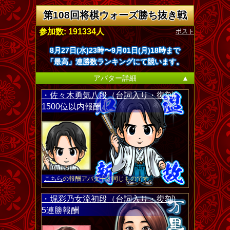
第108回将棋ウォーズ勝ち抜き戦
ポスト
参加数: 191334人
8月27日(水)23時〜9月01日(月)18時まで
「最高」連勝数ランキングにて競います。
アバター詳細
▲
・佐々木勇気八段（台詞入り・復刻)
1500位以内報酬
こちら
の報酬アバターと同じものです。
・堀彩乃女流初段（台詞入り・復刻)
5連勝報酬