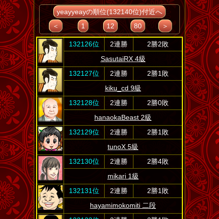
yeayyeayの順位(132140位)付近へ
＜
1
12
80
＞
132126位
2連勝
2勝2敗
SasutaiRX 4級
132127位
2連勝
2勝1敗
kiku_cd 9級
132128位
2連勝
2勝0敗
hanaokaBeast 2級
132129位
2連勝
2勝1敗
tunoX 5級
132130位
2連勝
2勝4敗
mikari 1級
132131位
2連勝
2勝1敗
hayamimokomiti 二段