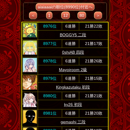
aiaiaaaiの順位(8990位)付近へ
＜
1
12
80
＞
8976位
6連勝
21勝22敗
BOGGY5 二段
8977位
6連勝
21勝17敗
0shiAB 四段
8978位
6連勝
21勝26敗
Mayoiroom 2級
8979位
6連勝
21勝15敗
Kingkazutaku 初段
8980位
6連勝
21勝21敗
ky26 初段
8981位
6連勝
21勝20敗
gemashi 三段