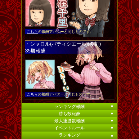
こちら
の報酬アバターと同じものです。
・シャロル(パティシエール)(復刻)
35勝報酬
こちら
の報酬アバターと同じものです。
ランキング報酬
▼
勝ち数報酬
▼
最大連勝数報酬
▼
イベントルール
▼
ランキング
▲