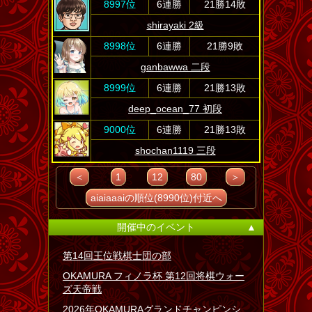
8997位
6連勝
21勝14敗
shirayaki 2級
8998位
6連勝
21勝9敗
ganbawwa 二段
8999位
6連勝
21勝13敗
deep_ocean_77 初段
9000位
6連勝
21勝13敗
shochan1119 三段
＜
1
12
80
＞
aiaiaaaiの順位(8990位)付近へ
開催中のイベント
▲
第14回王位戦棋士団の部
OKAMURA フィノラ杯 第12回将棋ウォー
ズ天帝戦
2026年OKAMURAグランドチャンピンシ