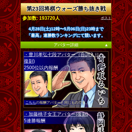
第23回将棋ウォーズ勝ち抜き戦
ポスト
参加数: 193720人
4月28日(土)12時〜5月06日(日)23時まで
「最高」連勝数ランキングにて競います。
アバター詳細
▲
・豊川孝弘七段アバター（台詞入り・
復刻)
2500位以内報酬
こちら
の報酬アバターと同じものです。
・加藤桃子女王アバター(復刻)
5連勝報酬