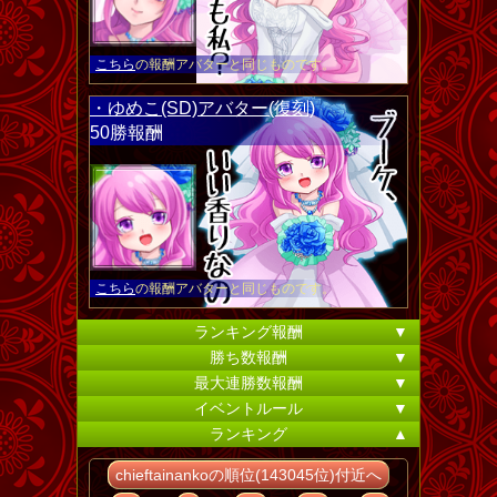
こちら
の報酬アバターと同じものです。
・ゆめこ(SD)アバター(復刻)
50勝報酬
こちら
の報酬アバターと同じものです。
ランキング報酬
▼
勝ち数報酬
▼
最大連勝数報酬
▼
イベントルール
▼
ランキング
▲
chieftainankoの順位(143045位)付近へ