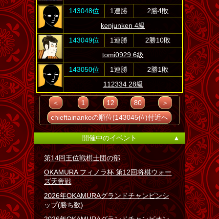
143048位
1連勝
2勝4敗
kenjunken 4級
143049位
1連勝
2勝10敗
tomi0929 6級
143050位
1連勝
2勝1敗
112334 28級
＜
1
12
80
＞
chieftainankoの順位(143045位)付近へ
開催中のイベント
▲
第14回王位戦棋士団の部
OKAMURA フィノラ杯 第12回将棋ウォー
ズ天帝戦
2026年OKAMURAグランドチャンピンシ
ップ(勝ち数)