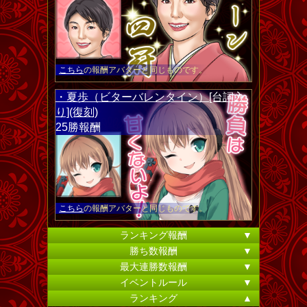
こちら
の報酬アバターと同じものです。
・夏歩（ビターバレンタイン）[台詞入
り](復刻)
25勝報酬
こちら
の報酬アバターと同じものです。
ランキング報酬
▼
勝ち数報酬
▼
最大連勝数報酬
▼
イベントルール
▼
ランキング
▲