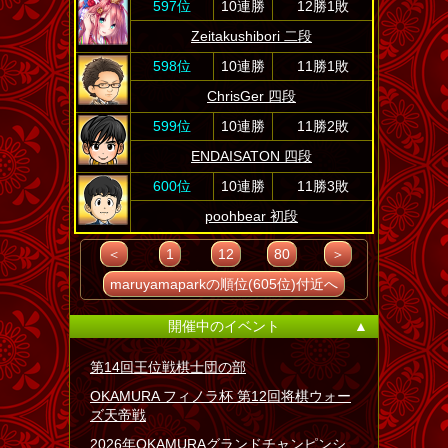
597位
10連勝
12勝1敗
Zeitakushibori 二段
598位
10連勝
11勝1敗
ChrisGer 四段
599位
10連勝
11勝2敗
ENDAISATON 四段
600位
10連勝
11勝3敗
poohbear 初段
＜
1
12
80
＞
maruyamaparkの順位(605位)付近へ
開催中のイベント
▲
第14回王位戦棋士団の部
OKAMURA フィノラ杯 第12回将棋ウォー
ズ天帝戦
2026年OKAMURAグランドチャンピンシ