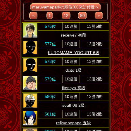
maruyamaparkの順位(605位)付近へ
＜
1
12
80
＞
576位
10連勝
13勝5敗
receive7 初段
577位
10連勝
13勝2敗
KUROMAME_YOGURT 6級
578位
10連勝
13勝2敗
dcito 1級
579位
10連勝
13勝2敗
jitensya 初段
580位
10連勝
13勝2敗
south08 2級
581位
10連勝
13勝2敗
reikunnopapa 五段