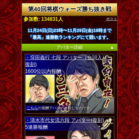
第40回将棋ウォーズ勝ち抜き戦
ポスト
参加数: 134831人
11月24日(日)23時〜11月29日(金)18時まで
「最高」連勝数ランキングにて競います。
アバター詳細
▲
・窪田義行 七段 アバター（台詞入り・
復刻)
1600位以内報酬
こちら
の報酬アバターと同じものです。
・清水市代女流六段 アバター(復刻)
5連勝報酬