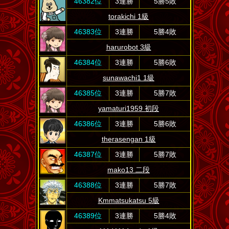
46382位
3連勝
5勝5敗
torakichi 1級
46383位
3連勝
5勝4敗
harurobot 3級
46384位
3連勝
5勝6敗
sunawachi1 1級
46385位
3連勝
5勝7敗
yamaturi1959 初段
46386位
3連勝
5勝6敗
therasengan 1級
46387位
3連勝
5勝7敗
mako13 二段
46388位
3連勝
5勝7敗
Kmmatsukatsu 5級
46389位
3連勝
5勝4敗