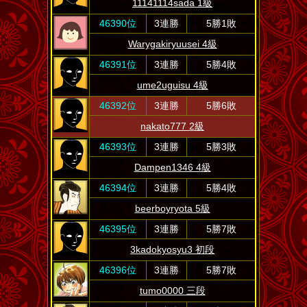
11141114sada 1級
46390位
3連勝
5勝1敗
Warygakiryuusei 4級
46391位
3連勝
5勝4敗
ume2uguisu 4級
46392位
3連勝
5勝6敗
nakato777 2級
46393位
3連勝
5勝3敗
Dampen1346 4級
46394位
3連勝
5勝4敗
beerboyryota 5級
46395位
3連勝
5勝7敗
3kadokyosyu3 初段
46396位
3連勝
5勝7敗
tumo0000 三段