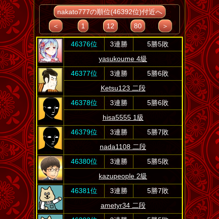
nakato777の順位(46392位)付近へ
＜
1
12
80
＞
46376位
3連勝
5勝5敗
yasukoume 4級
46377位
3連勝
5勝6敗
Ketsu123 二段
46378位
3連勝
5勝6敗
hisa5555 1級
46379位
3連勝
5勝7敗
nada1108 二段
46380位
3連勝
5勝5敗
kazupeople 2級
46381位
3連勝
5勝7敗
ametyr34 二段