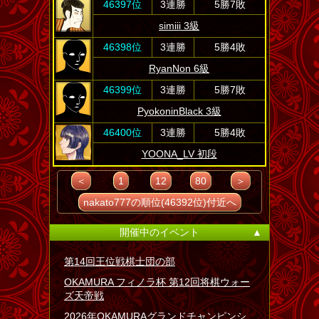
46397位
3連勝
5勝7敗
simiii 3級
46398位
3連勝
5勝4敗
RyanNon 6級
46399位
3連勝
5勝7敗
PyokoninBlack 3級
46400位
3連勝
5勝4敗
YOONA_LV 初段
＜
1
12
80
＞
nakato777の順位(46392位)付近へ
開催中のイベント
▲
第14回王位戦棋士団の部
OKAMURA フィノラ杯 第12回将棋ウォー
ズ天帝戦
2026年OKAMURAグランドチャンピンシ