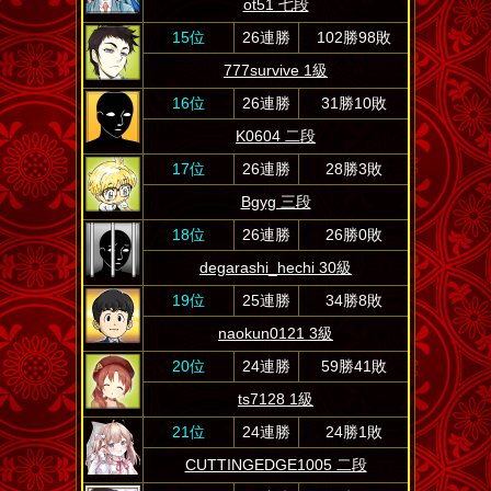
ot51 七段
15位
26連勝
102勝98敗
777survive 1級
16位
26連勝
31勝10敗
K0604 二段
17位
26連勝
28勝3敗
Bgyg 三段
18位
26連勝
26勝0敗
degarashi_hechi 30級
19位
25連勝
34勝8敗
naokun0121 3級
20位
24連勝
59勝41敗
ts7128 1級
21位
24連勝
24勝1敗
CUTTINGEDGE1005 二段