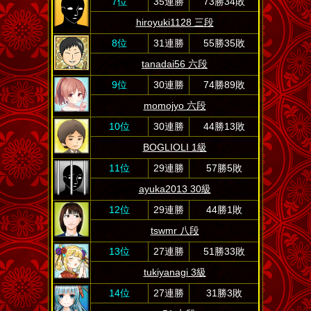
7位
35連勝
73勝34敗
hiroyuki1128 三段
8位
31連勝
55勝35敗
tanadai56 六段
9位
30連勝
74勝89敗
momojyo 六段
10位
30連勝
44勝13敗
BOGLIOLI 1級
11位
29連勝
57勝5敗
ayuka2013 30級
12位
29連勝
44勝1敗
tswmr 八段
13位
27連勝
51勝33敗
tukiyanagi 3級
14位
27連勝
31勝3敗