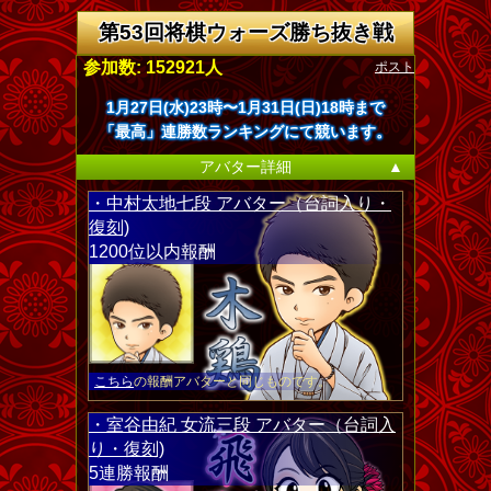
第53回将棋ウォーズ勝ち抜き戦
ポスト
参加数: 152921人
1月27日(水)23時〜1月31日(日)18時まで
「最高」連勝数ランキングにて競います。
アバター詳細
▲
・中村太地七段 アバター（台詞入り・
復刻)
1200位以内報酬
こちら
の報酬アバターと同じものです。
・室谷由紀 女流三段 アバター（台詞入
り・復刻)
5連勝報酬