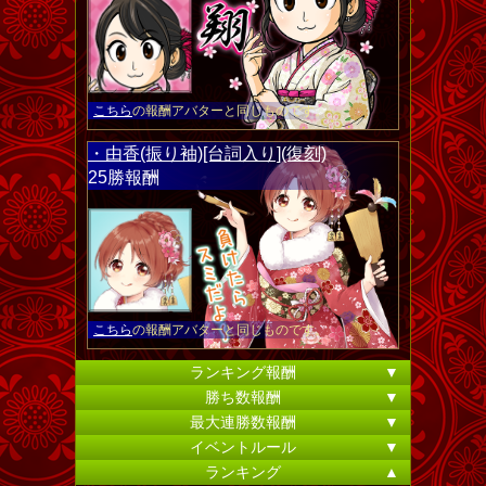
こちら
の報酬アバターと同じものです。
・由香(振り袖)[台詞入り](復刻)
25勝報酬
こちら
の報酬アバターと同じものです。
ランキング報酬
▼
勝ち数報酬
▼
最大連勝数報酬
▼
イベントルール
▼
ランキング
▲