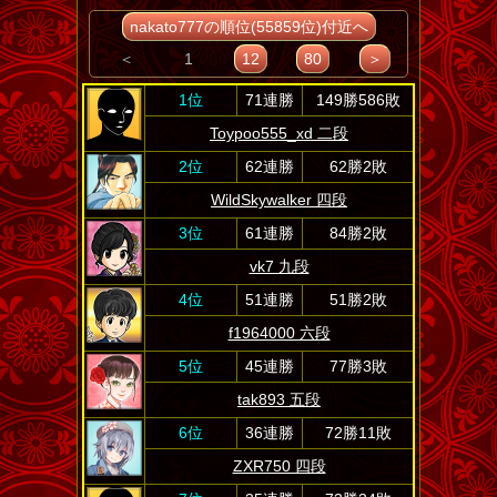
nakato777の順位(55859位)付近へ
＜
1
12
80
＞
1位
71連勝
149勝586敗
Toypoo555_xd 二段
2位
62連勝
62勝2敗
WildSkywalker 四段
3位
61連勝
84勝2敗
vk7 九段
4位
51連勝
51勝2敗
f1964000 六段
5位
45連勝
77勝3敗
tak893 五段
6位
36連勝
72勝11敗
ZXR750 四段