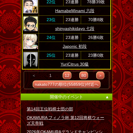
22位
23連勝
78勝39敗
HamabeMinami 六段
23位
23連勝
70勝8敗
shinyashikidayo 七段
24位
23連勝
26勝6敗
Japonic 初段
25位
23連勝
23勝0敗
YuriCitrus 30級
＜
1
12
80
＞
nakato777の順位(55859位)付近へ
開催中のイベント
▲
第14回王位戦棋士団の部
OKAMURA フィノラ杯 第12回将棋ウォー
ズ天帝戦
2026年OKAMURAグランドチャンピンシ