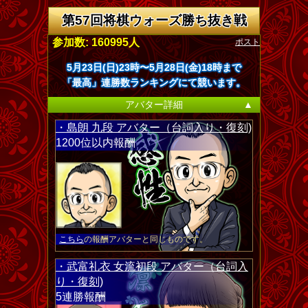
第57回将棋ウォーズ勝ち抜き戦
ポスト
参加数: 160995人
5月23日(日)23時〜5月28日(金)18時まで
「最高」連勝数ランキングにて競います。
アバター詳細
▲
・島朗 九段 アバター（台詞入り・復刻)
1200位以内報酬
こちら
の報酬アバターと同じものです。
・武富礼衣 女流初段 アバター（台詞入
り・復刻)
5連勝報酬