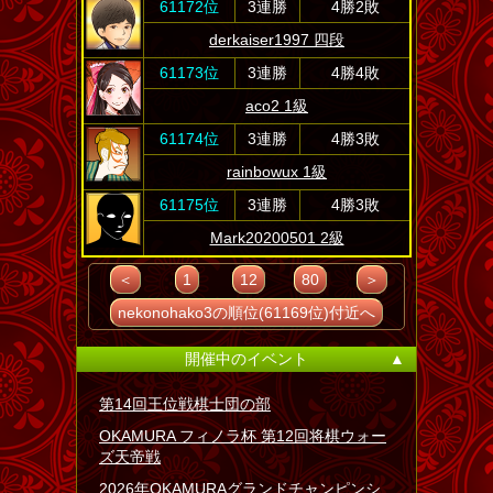
61172位
3連勝
4勝2敗
derkaiser1997 四段
61173位
3連勝
4勝4敗
aco2 1級
61174位
3連勝
4勝3敗
rainbowux 1級
61175位
3連勝
4勝3敗
Mark20200501 2級
＜
1
12
80
＞
nekonohako3の順位(61169位)付近へ
開催中のイベント
▲
第14回王位戦棋士団の部
OKAMURA フィノラ杯 第12回将棋ウォー
ズ天帝戦
2026年OKAMURAグランドチャンピンシ