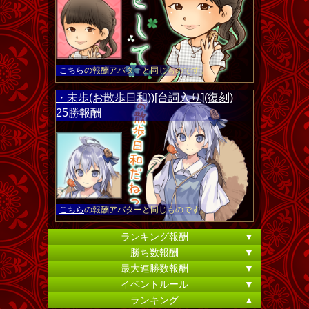
こちら
の報酬アバターと同じものです。
・未歩(お散歩日和))[台詞入り](復刻)
25勝報酬
こちら
の報酬アバターと同じものです。
ランキング報酬
▼
勝ち数報酬
▼
最大連勝数報酬
▼
イベントルール
▼
ランキング
▲