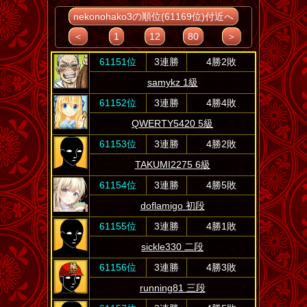
nekonohako3の順位(61169位)付近へ
＜
1
12
80
＞
61151位
3連勝
4勝2敗
samykz 1級
61152位
3連勝
4勝4敗
QWERTY5420 5級
61153位
3連勝
4勝2敗
TAKUMI2275 6級
61154位
3連勝
4勝5敗
doflamigo 初段
61155位
3連勝
4勝1敗
sickle330 二段
61156位
3連勝
4勝3敗
running81 三段