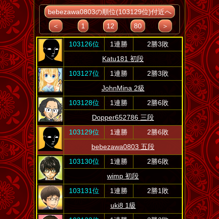
bebezawa0803の順位(103129位)付近へ
＜
1
12
80
＞
103126位
1連勝
2勝3敗
Katu181 初段
103127位
1連勝
2勝3敗
JohnMina 2級
103128位
1連勝
2勝6敗
Dopper652786 三段
103129位
1連勝
2勝6敗
bebezawa0803 五段
103130位
1連勝
2勝6敗
wimp 初段
103131位
1連勝
2勝1敗
uki8 1級