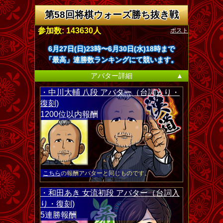
第58回将棋ウォーズ勝ち抜き戦
ポスト
参加数: 143630人
6月27日(日)23時〜6月30日(水)18時まで
「最高」連勝数ランキングにて競います。
アバター詳細
▲
・中川大輔 八段 アバター（台詞入り・
復刻)
1200位以内報酬
こちら
の報酬アバターと同じものです。
・和田あき 女流初段 アバター（台詞入
り・復刻)
5連勝報酬