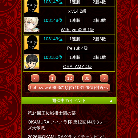
103147位
1連勝
2勝4敗
xiv14 2級
103148位
1連勝
2勝3敗
With_you008 1級
103149位
1連勝
2勝3敗
Peisuk 4級
103150位
1連勝
2勝1敗
ORALAMY 4級
＜
1
12
80
＞
bebezawa0803の順位(103129位)付近へ
開催中のイベント
▲
第14回王位戦棋士団の部
OKAMURA フィノラ杯 第12回将棋ウォー
ズ天帝戦
2026年OKAMURAグランドチャンピンシ