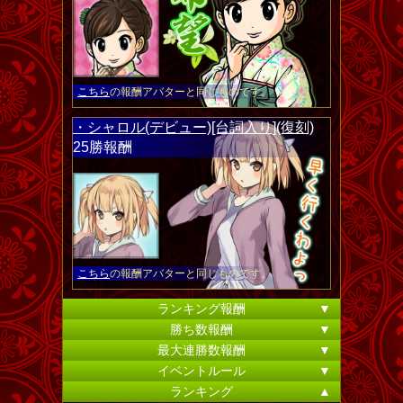
こちら
の報酬アバターと同じものです。
・シャロル(デビュー)[台詞入り](復刻)
25勝報酬
こちら
の報酬アバターと同じものです。
ランキング報酬
▼
勝ち数報酬
▼
最大連勝数報酬
▼
イベントルール
▼
ランキング
▲