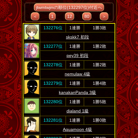
jtwmtwjmの順位(132297位)付近へ
＜
1
12
80
＞
132276位
1連勝
1勝3敗
skskk7 初段
132277位
1連勝
1勝2敗
pey39 初段
132278位
1連勝
1勝2敗
nemulaw 4級
132279位
1連勝
1勝4敗
kanakanPanda 3級
132280位
1連勝
1勝5敗
dialand 1級
132281位
1連勝
1勝0敗
Aquamoon 4級