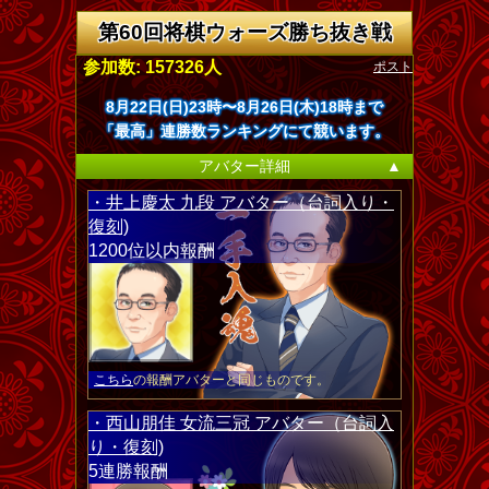
第60回将棋ウォーズ勝ち抜き戦
ポスト
参加数: 157326人
8月22日(日)23時〜8月26日(木)18時まで
「最高」連勝数ランキングにて競います。
アバター詳細
▲
・井上慶太 九段 アバター（台詞入り・
復刻)
1200位以内報酬
こちら
の報酬アバターと同じものです。
・西山朋佳 女流三冠 アバター（台詞入
り・復刻)
5連勝報酬