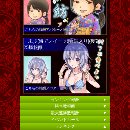
こちら
の報酬アバターと同じものです。
・未歩(海でスイーツ)[台詞入り](復刻)
25勝報酬
こちら
の報酬アバターと同じものです。
ランキング報酬
▼
勝ち数報酬
▼
最大連勝数報酬
▼
イベントルール
▼
ランキング
▲