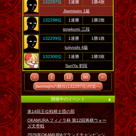
132297位
1連勝
1勝4敗
Jtwmtwjm 1級
132298位
1連勝
1勝2敗
ipnekomi 三段
132299位
1連勝
1勝1敗
tujiyoshi 4級
132300位
1連勝
1勝3敗
SuriYa 初段
＜
1
12
80
＞
jtwmtwjmの順位(132297位)付近へ
開催中のイベント
▲
第14回王位戦棋士団の部
OKAMURA フィノラ杯 第12回将棋ウォー
ズ天帝戦
2026年OKAMURAグランドチャンピンシ