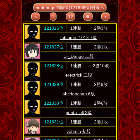
hddehogeの順位(121836位)付近へ
＜
1
12
80
＞
121826位
1連勝
2勝3敗
tatsumo_1013 7級
121827位
1連勝
2勝1敗
Dr_Dango 二段
121828位
1連勝
2勝10敗
erectrick 二段
121829位
1連勝
2勝9敗
abcdonchan 6級
121830位
1連勝
2勝6敗
ponta_all 2級
121831位
1連勝
2勝1敗
yohmin 初段