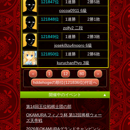
121847位
1連勝
2勝5敗
cocoa0911 6級
121848位
1連勝
2勝1敗
zolfy2 二段
121849位
1連勝
2勝3敗
joseki9zu4nopro 6級
121850位
1連勝
2勝6敗
kuruchanPiyo 3級
＜
1
12
80
＞
hddehogeの順位(121836位)付近へ
開催中のイベント
▲
第14回王位戦棋士団の部
OKAMURA フィノラ杯 第12回将棋ウォー
ズ天帝戦
2026年OKAMURAグランドチャンピンシ