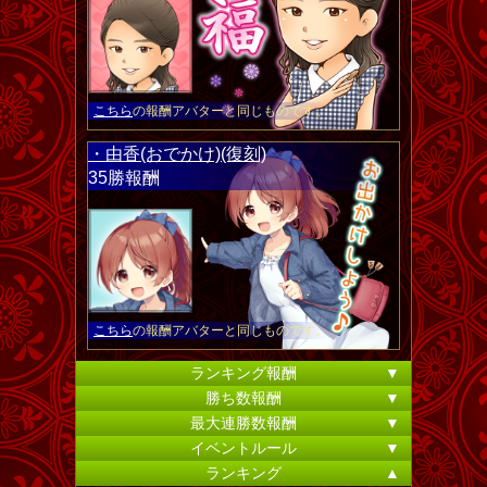
こちら
の報酬アバターと同じものです。
・由香(おでかけ)(復刻)
35勝報酬
こちら
の報酬アバターと同じものです。
ランキング報酬
▼
勝ち数報酬
▼
最大連勝数報酬
▼
イベントルール
▼
ランキング
▲