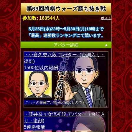
第69回将棋ウォーズ勝ち抜き戦
ポスト
参加数: 168544人
5月25日(水)23時〜5月30日(月)18時まで
「最高」連勝数ランキングにて競います。
アバター詳細
▲
・小倉久史八段 アバター（台詞入り・
復刻)
1500位以内報酬
こちら
の報酬アバターと同じものです。
・藤井奈々女流初段 アバター（台詞入
り・復刻)
5連勝報酬