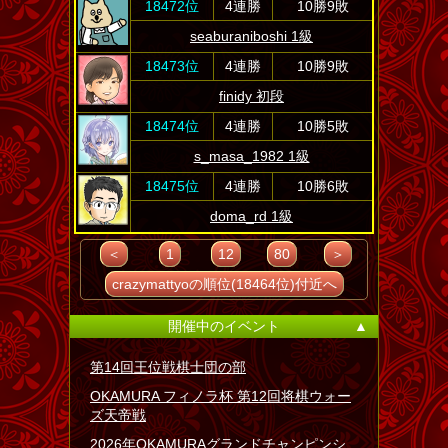
18472位
4連勝
10勝9敗
seaburaniboshi 1級
18473位
4連勝
10勝9敗
finidy 初段
18474位
4連勝
10勝5敗
s_masa_1982 1級
18475位
4連勝
10勝6敗
doma_rd 1級
＜
1
12
80
＞
crazymattyoの順位(18464位)付近へ
開催中のイベント
▲
第14回王位戦棋士団の部
OKAMURA フィノラ杯 第12回将棋ウォー
ズ天帝戦
2026年OKAMURAグランドチャンピンシ