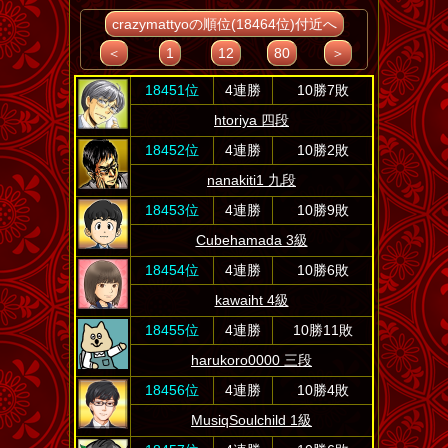
crazymattyoの順位(18464位)付近へ
＜
1
12
80
＞
18451位
4連勝
10勝7敗
htoriya 四段
18452位
4連勝
10勝2敗
nanakiti1 九段
18453位
4連勝
10勝9敗
Cubehamada 3級
18454位
4連勝
10勝6敗
kawaiht 4級
18455位
4連勝
10勝11敗
harukoro0000 三段
18456位
4連勝
10勝4敗
MusiqSoulchild 1級