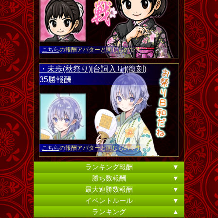
こちら
の報酬アバターと同じものです。
・未歩(秋祭り)[台詞入り](復刻)
35勝報酬
こちら
の報酬アバターと同じものです。
ランキング報酬
▼
勝ち数報酬
▼
最大連勝数報酬
▼
イベントルール
▼
ランキング
▲