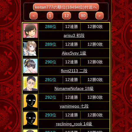
keitan777の順位(18494位)付近へ
＜
1
12
80
＞
288位
12連勝
12勝0敗
arisu3 初段
289位
12連勝
12勝0敗
AlexSysy 1級
290位
12連勝
12勝0敗
fkmt2113 二段
291位
12連勝
12勝0敗
NonameNoface 18級
292位
12連勝
12勝0敗
yamimepo 七段
293位
12連勝
12勝0敗
reclining_rook 14級