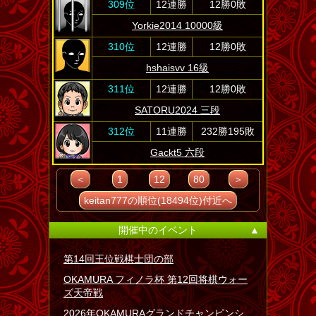
309位
12連勝
12勝0敗
Yorkie2014 10000級
310位
12連勝
12勝0敗
hshaisvv 16級
311位
12連勝
12勝0敗
SATORU2024 三段
312位
11連勝
232勝195敗
Gackt5 六段
＜
1
12
80
＞
keitan777の順位(18494位)付近へ
開催中のイベント
▲
第14回王位戦棋士団の部
OKAMURA フィノラ杯 第12回将棋ウォー
ズ天帝戦
2026年OKAMURAグランドチャンピンシ