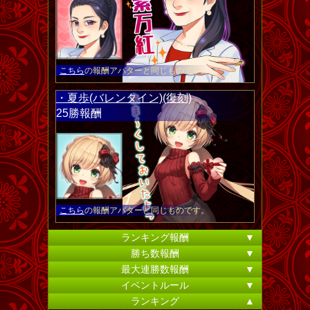
こちら
の報酬アバターと同じものです。
・夏歩(バレンタイン)(復刻)
25勝報酬
こちら
の報酬アバターと同じものです。
ランキング報酬
▼
勝ち数報酬
▼
最大連勝数報酬
▼
イベントルール
▼
ランキング
▲