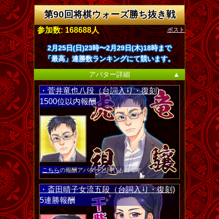
第90回将棋ウォーズ勝ち抜き戦
ポスト
参加数: 168688人
2月25日(日)23時〜2月29日(木)18時まで
「最高」連勝数ランキングにて競います。
アバター詳細
▲
・菅井竜也八段（台詞入り・復刻)
1500位以内報酬
こちら
の報酬アバターと同じものです。
・斎田晴子女流五段（台詞入り・復刻)
5連勝報酬