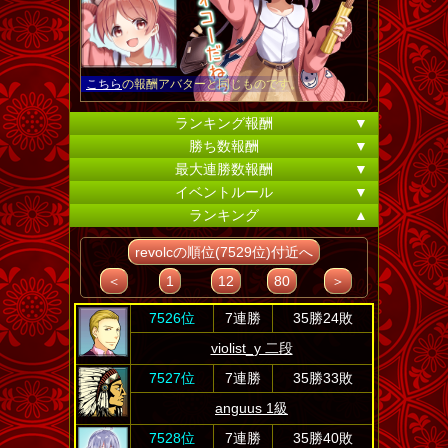
こちら
の報酬アバターと同じものです。
ランキング報酬
▼
勝ち数報酬
▼
最大連勝数報酬
▼
イベントルール
▼
ランキング
▲
revolcの順位(7529位)付近へ
＜
1
12
80
＞
7526位
7連勝
35勝24敗
violist_y 二段
7527位
7連勝
35勝33敗
anguus 1級
7528位
7連勝
35勝40敗