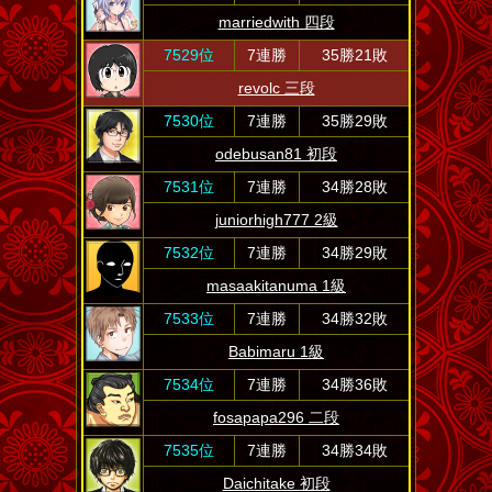
marriedwith 四段
7529位
7連勝
35勝21敗
revolc 三段
7530位
7連勝
35勝29敗
odebusan81 初段
7531位
7連勝
34勝28敗
juniorhigh777 2級
7532位
7連勝
34勝29敗
masaakitanuma 1級
7533位
7連勝
34勝32敗
Babimaru 1級
7534位
7連勝
34勝36敗
fosapapa296 二段
7535位
7連勝
34勝34敗
Daichitake 初段