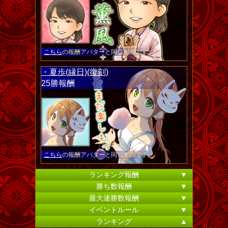
こちら
の報酬アバターと同じものです。
・夏歩(縁日)(復刻)
25勝報酬
こちら
の報酬アバターと同じものです。
ランキング報酬
▼
勝ち数報酬
▼
最大連勝数報酬
▼
イベントルール
▼
ランキング
▲