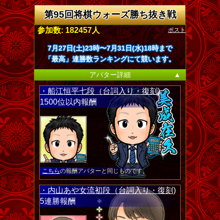
第95回将棋ウォーズ勝ち抜き戦
ポスト
参加数: 182457人
7月27日(土)23時〜7月31日(水)18時まで
「最高」連勝数ランキングにて競います。
アバター詳細
▲
・船江恒平七段（台詞入り・復刻)
1500位以内報酬
こちら
の報酬アバターと同じものです。
・内山あや女流初段（台詞入り・復刻)
5連勝報酬