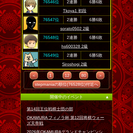
76546位
2連勝
6勝6敗
Tkoya1 初段
76547位
2連勝
6勝6敗
sorato0502 2級
76548位
2連勝
6勝6敗
hs600328 2級
76549位
2連勝
6勝5敗
Siroshogi 2級
＜
1
12
80
＞
stepmaniaの順位(76528位)付近へ
開催中のイベント
▲
第14回王位戦棋士団の部
OKAMURA フィノラ杯 第12回将棋ウォー
ズ天帝戦
2026年OKAMURAグランドチャンピンシ