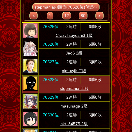
stepmaniaの順位(76528位)付近へ
＜
1
12
80
＞
76525位
2連勝
6勝5敗
CrazyTsuyoshi3 1級
76526位
2連勝
6勝6敗
Jeo6 2級
76527位
2連勝
6勝5敗
ajmuwjk 二段
76528位
2連勝
6勝6敗
stepmania 四段
76529位
2連勝
6勝8敗
masunaga 2級
76530位
2連勝
6勝6敗
hkt_34575 2級