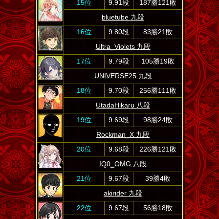
15位
9.91段
187勝121敗
bluetube 九段
16位
9.80段
83勝21敗
Ultra_Violets 九段
17位
9.79段
105勝19敗
UNIVERSE25 九段
18位
9.70段
256勝111敗
UtadaHikaru 八段
19位
9.69段
98勝24敗
Rockman_X 九段
20位
9.68段
226勝121敗
IQ0_OMG 八段
21位
9.67段
39勝4敗
akirider 九段
22位
9.67段
56勝18敗