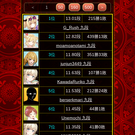
＜
1
50
160
500
＞
1位
13.01段
215勝1敗
G_Rush 九段
2位
12.82段
439勝13敗
moamoanotami 九段
3位
11.80段
351勝33敗
junjun3449 九段
4位
11.63段
107勝1敗
KawadaRuriko 九段
5位
11.53段
212勝24敗
berserkmari 九段
6位
11.45段
44勝1敗
Unemochi 九段
7位
11.35段
41勝0敗