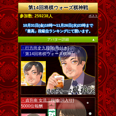
第14回将棋ウォーズ棋神戦
ポスト
参加数: 259238人
10月31日(金)18時〜11月26日(水)23時まで
「最高」段級位ランキングにて競います。
アバター詳細
▲
・行方尚史九段[称号付き]
「第14回将棋ウォーズ棋神」
・貞升南 女流二段[台詞入り]
5000位報酬