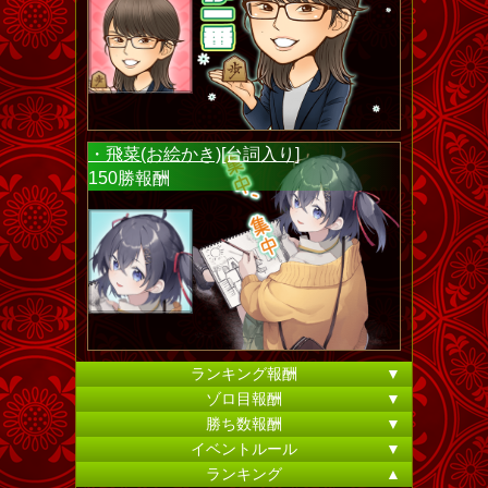
・飛菜(お絵かき)[台詞入り]
150勝報酬
ランキング報酬
▼
ゾロ目報酬
▼
勝ち数報酬
▼
イベントルール
▼
ランキング
▲