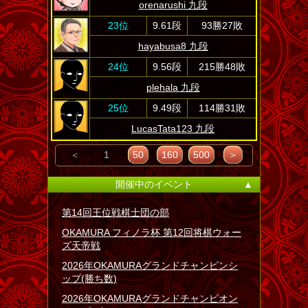
orenarushi 九段
23位
9.61段
93勝27敗
hayabusa8 九段
24位
9.56段
215勝48敗
plehala 九段
25位
9.49段
114勝31敗
LucasTata123 九段
＜
1
50
160
500
＞
開催中のイベント
▲
第14回王位戦棋士団の部
OKAMURA フィノラ杯 第12回将棋ウォー
ズ天帝戦
2026年OKAMURAグランドチャンピンシ
ップ(勝ち数)
2026年OKAMURAグランドチャンピオン