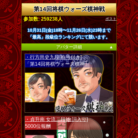
第14回将棋ウォーズ棋神戦
ポスト
参加数: 259238人
10月31日(金)18時〜11月26日(水)23時まで
「最高」段級位ランキングにて競います。
アバター詳細
▲
・行方尚史九段[称号付き]
「第14回将棋ウォーズ棋神」
・貞升南 女流二段[台詞入り]
5000位報酬