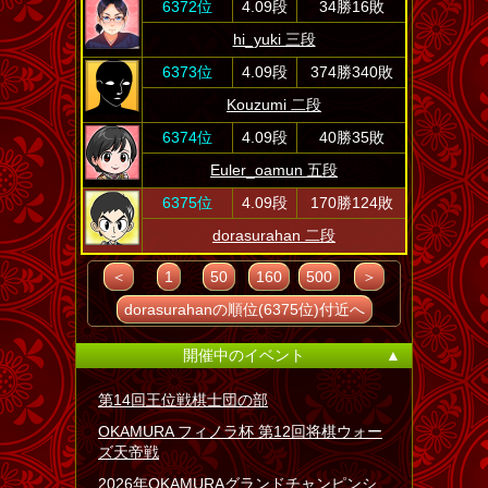
6372位
4.09段
34勝16敗
hi_yuki 三段
6373位
4.09段
374勝340敗
Kouzumi 二段
6374位
4.09段
40勝35敗
Euler_oamun 五段
6375位
4.09段
170勝124敗
dorasurahan 二段
＜
1
50
160
500
＞
dorasurahanの順位(6375位)付近へ
開催中のイベント
▲
第14回王位戦棋士団の部
OKAMURA フィノラ杯 第12回将棋ウォー
ズ天帝戦
2026年OKAMURAグランドチャンピンシ