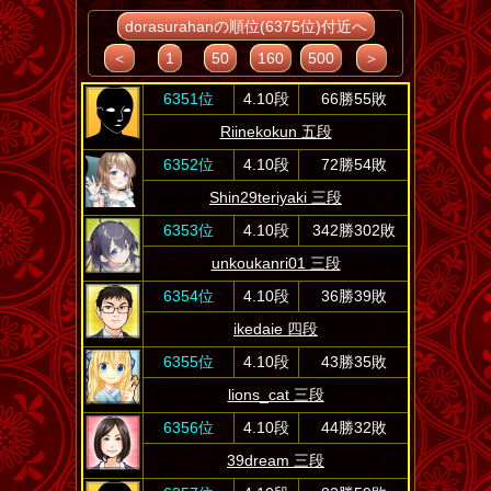
dorasurahanの順位(6375位)付近へ
＜
1
50
160
500
＞
6351位
4.10段
66勝55敗
Riinekokun 五段
6352位
4.10段
72勝54敗
Shin29teriyaki 三段
6353位
4.10段
342勝302敗
unkoukanri01 三段
6354位
4.10段
36勝39敗
ikedaie 四段
6355位
4.10段
43勝35敗
lions_cat 三段
6356位
4.10段
44勝32敗
39dream 三段