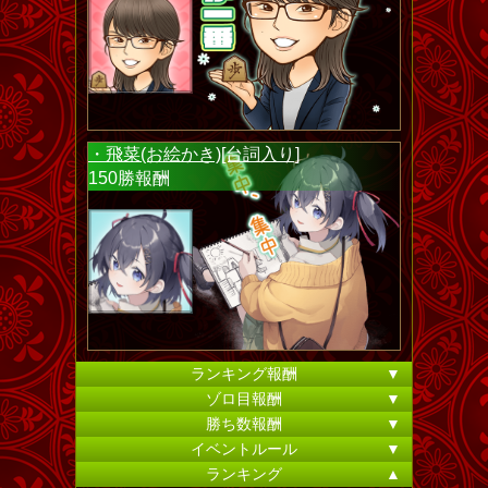
・飛菜(お絵かき)[台詞入り]
150勝報酬
ランキング報酬
▼
ゾロ目報酬
▼
勝ち数報酬
▼
イベントルール
▼
ランキング
▲