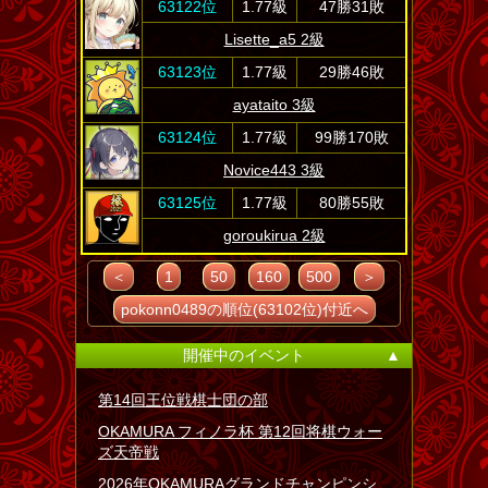
63122位
1.77級
47勝31敗
Lisette_a5 2級
63123位
1.77級
29勝46敗
ayataito 3級
63124位
1.77級
99勝170敗
Novice443 3級
63125位
1.77級
80勝55敗
goroukirua 2級
＜
1
50
160
500
＞
pokonn0489の順位(63102位)付近へ
開催中のイベント
▲
第14回王位戦棋士団の部
OKAMURA フィノラ杯 第12回将棋ウォー
ズ天帝戦
2026年OKAMURAグランドチャンピンシ