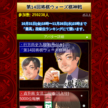
第14回将棋ウォーズ棋神戦
ポスト
参加数: 259238人
10月31日(金)18時〜11月26日(水)23時まで
「最高」段級位ランキングにて競います。
アバター詳細
▲
・行方尚史九段[称号付き]
「第14回将棋ウォーズ棋神」
・貞升南 女流二段[台詞入り]
5000位報酬