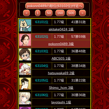
pokonn0489の順位(63102位)付近へ
＜
1
50
160
500
＞
63101位
1.77級
41勝31敗
akitake0424 1級
63102位
1.77級
57勝59敗
pokonn0489 3級
63103位
1.77級
36勝48敗
ABC50S 1級
63104位
1.77級
38勝34敗
hatsuwaka69 2級
63105位
1.77級
31勝22敗
Shimo_hcm 3級
63106位
1.77級
30勝36敗
layotashi 1級