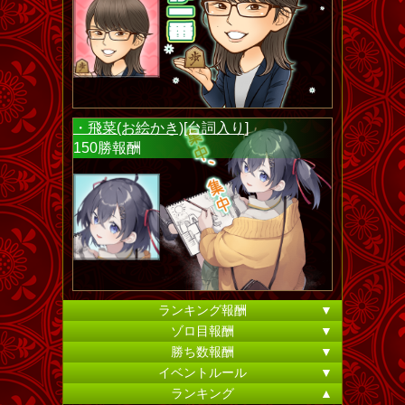
・飛菜(お絵かき)[台詞入り]
150勝報酬
ランキング報酬
▼
ゾロ目報酬
▼
勝ち数報酬
▼
イベントルール
▼
ランキング
▲