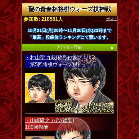
聖の青春杯将棋ウォーズ棋神戦
ポスト
参加数: 218581人
10月31日(月)20時〜11月30日(水)23時まで
「最高」段級位ランキングにて競います。
アバター詳細
▲
・村山聖 九段[称号付き]
「第5回将棋ウォーズ棋神」
・山崎隆之 八段(復刻)
100勝報酬