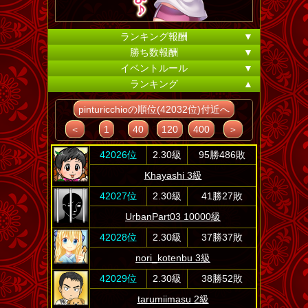
ランキング報酬
▼
勝ち数報酬
▼
イベントルール
▼
ランキング
▲
pinturicchioの順位(42032位)付近へ
＜
1
40
120
400
＞
42026位
2.30級
95勝486敗
Khayashi 3級
42027位
2.30級
41勝27敗
UrbanPart03 10000級
42028位
2.30級
37勝37敗
nori_kotenbu 3級
42029位
2.30級
38勝52敗
tarumiimasu 2級