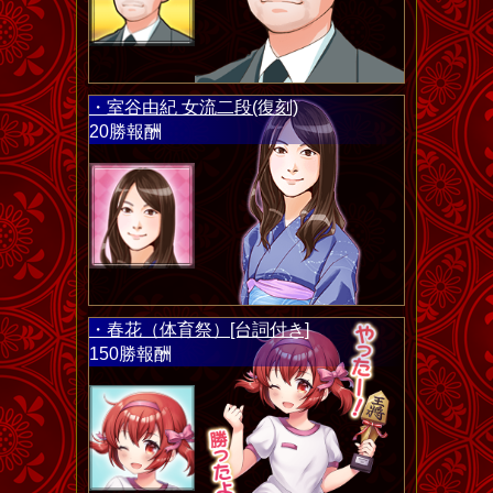
・室谷由紀 女流二段(復刻)
20勝報酬
・春花（体育祭）[台詞付き]
150勝報酬