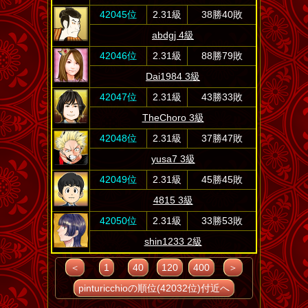
42045位
2.31級
38勝40敗
abdgj 4級
42046位
2.31級
88勝79敗
Dai1984 3級
42047位
2.31級
43勝33敗
TheChoro 3級
42048位
2.31級
37勝47敗
yusa7 3級
42049位
2.31級
45勝45敗
4815 3級
42050位
2.31級
33勝53敗
shin1233 2級
＜
1
40
120
400
＞
pinturicchioの順位(42032位)付近へ