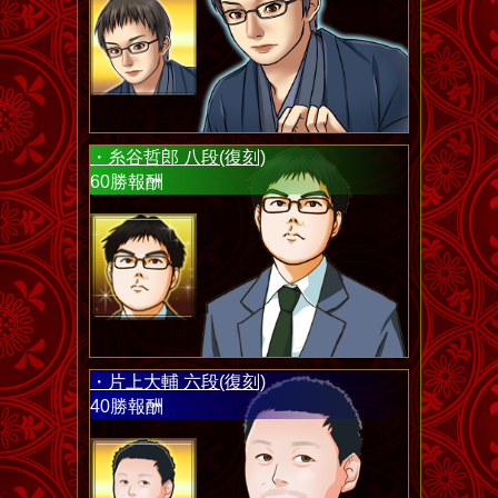
・糸谷哲郎 八段(復刻)
60勝報酬
・片上大輔 六段(復刻)
40勝報酬