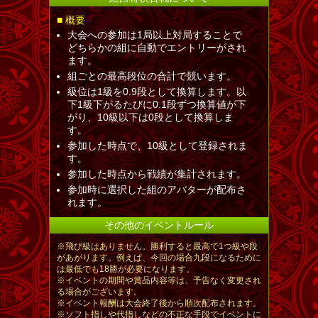
■ 概要
大会への参加は1局以上対局することで
どちらかの組に自動でエントリーがされ
ます。
組ごとの最高段位の合計で競います。
級位は1級を0.9段として換算します。以
下1級下がるたびに0.1段ずつ換算値が下
がり、10級以下は0段として換算しま
す。
参加した時点で、10級として登録されま
す。
参加した時点から戦績が集計されます。
参加時に選択した組のアバターが配布さ
れます。
その他のイベントルール
※飛び級はありません。勝利すると最高で1つ級や段
があがります。例えば、今回の場合九段になるために
は最低でも18勝が必要になります。
※イベントの期間や賞品内容等は、予告なく変更され
る場合がございます。
※イベント報酬は大会終了後から順次配布されます。
※ソフト指しや代指しなどの不正な手段でイベントに