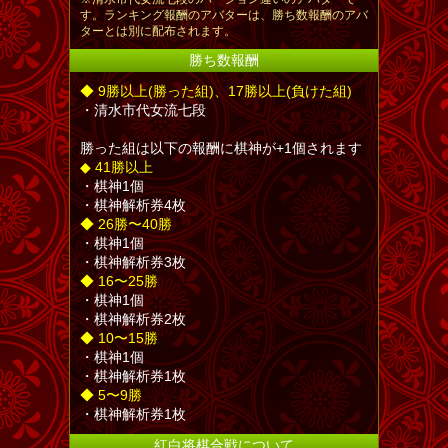
す。ランキング報酬のアバターは、勝ち数報酬のアバ
ターとは別に配布されます。
勝ち数報酬
◆ 9勝以上(勝った組)、17勝以上(負けた組)
・清水市代女流七段
勝った組は以下の報酬に棋神が+1個されます
◆ 41勝以上
・棋神1個
・棋神解析券4枚
◆ 26勝〜40勝
・棋神1個
・棋神解析券3枚
◆ 16〜25勝
・棋神1個
・棋神解析券2枚
◆ 10〜15勝
・棋神1個
・棋神解析券1枚
◆ 5〜9勝
・棋神解析券1枚
紅白将棋合戦について