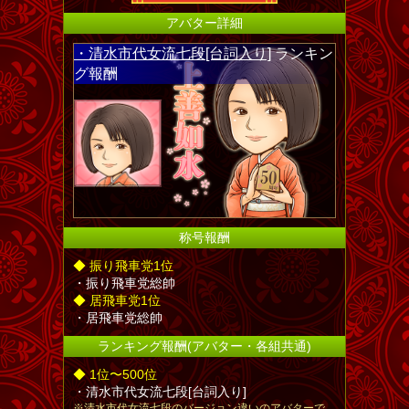
アバター詳細
・清水市代女流七段[台詞入り]
ランキン
グ報酬
称号報酬
◆ 振り飛車党1位
・振り飛車党総帥
◆ 居飛車党1位
・居飛車党総帥
ランキング報酬(アバター・各組共通)
◆ 1位〜500位
・清水市代女流七段[台詞入り]
※清水市代女流七段のバージョン違いのアバターで