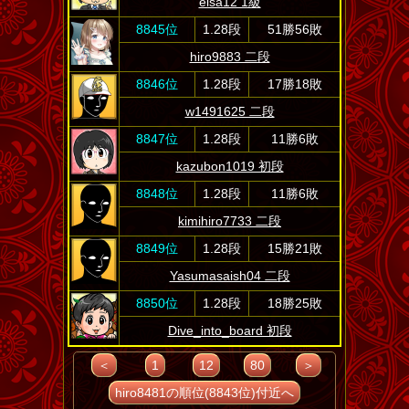
eisa12 1級
8845位
1.28段
51勝56敗
hiro9883 二段
8846位
1.28段
17勝18敗
w1491625 二段
8847位
1.28段
11勝6敗
kazubon1019 初段
8848位
1.28段
11勝6敗
kimihiro7733 二段
8849位
1.28段
15勝21敗
Yasumasaish04 二段
8850位
1.28段
18勝25敗
Dive_into_board 初段
＜
1
12
80
＞
hiro8481の順位(8843位)付近へ