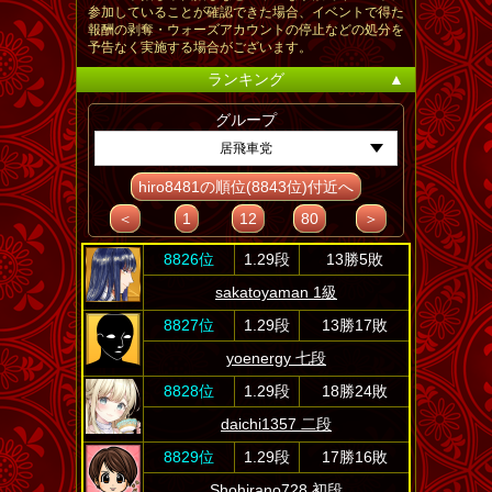
参加していることが確認できた場合、イベントで得た
報酬の剥奪・ウォーズアカウントの停止などの処分を
予告なく実施する場合がございます。
ランキング
▲
グループ
居飛車党
hiro8481の順位(8843位)付近へ
＜
1
12
80
＞
8826位
1.29段
13勝5敗
sakatoyaman 1級
8827位
1.29段
13勝17敗
yoenergy 七段
8828位
1.29段
18勝24敗
daichi1357 二段
8829位
1.29段
17勝16敗
Shohirano728 初段