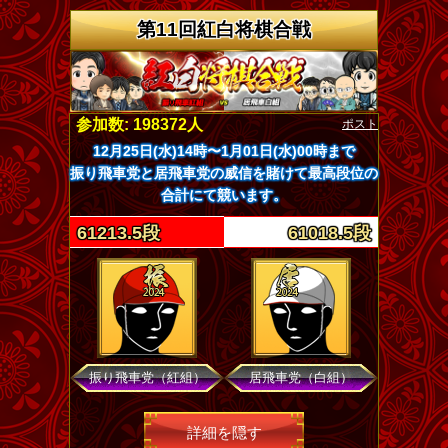
第11回紅白将棋合戦
ポスト
参加数: 198372人
12月25日(水)14時〜1月01日(水)00時まで
振り飛車党と居飛車党の威信を賭けて最高段位の
合計にて競います。
61213.5段
61018.5段
振り飛車党（紅組）
居飛車党（白組）
詳細を隠す