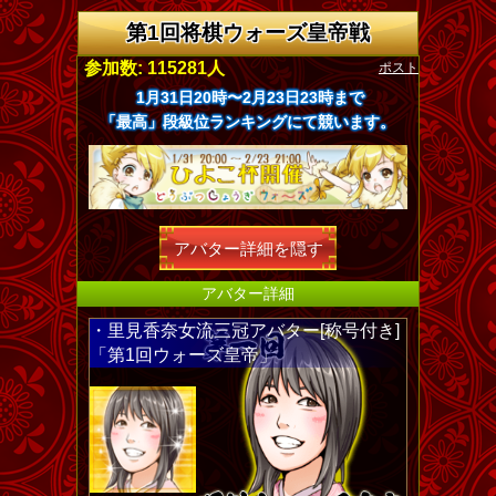
第1回将棋ウォーズ皇帝戦
ポスト
参加数: 115281人
1月31日20時〜2月23日23時まで
「最高」段級位ランキングにて競います。
アバター詳細を隠す
アバター詳細
・里見香奈女流三冠アバター[称号付き]
「第1回ウォーズ皇帝」