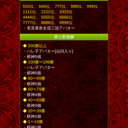
555
位
、 666
位
、 777
位
、 888
位
、 999
位
1111
位
、 2222
位
、 3333
位
4444
位
、 5555
位
、 6666
位
7777
位
、 8888
位
、 9999
位
・里見香奈女流三冠アバター
勝ち数報酬
◆ 200勝以上
・バレ子アバター[台詞入り]
・棋神5個
◆ 100勝〜199勝
・バレ子アバター
・棋神5個
◆ 80〜99勝
・棋神5個
◆ 60〜79勝
・棋神4個
◆ 40〜59勝
・棋神3個
◆ 20〜39勝
・棋神2個
◆ 1〜19勝
・棋神1個