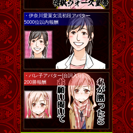
・伊奈川愛菓女流初段アバター
5000位以内報酬
・バレ子アバター[台詞入り]
200勝報酬