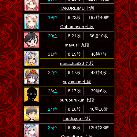
HAKUREIMU 七段
19位
8.23段
167勝40敗
Gahamasan 七段
20位
8.21段
66勝10敗
mayusii 九段
21位
8.19段
46勝7敗
nanacha923 九段
22位
8.17段
43勝4敗
soysause 七段
23位
8.17段
39勝6敗
purupurukun 七段
24位
8.10段
46勝10敗
mediajob 七段
25位
8.08段
120勝38敗
CrushBerry 六段