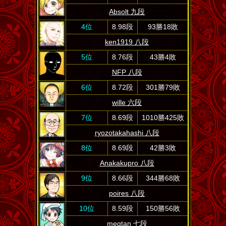
Absolt 九段
4位
8.98段
93勝18敗
ken1919 八段
5位
8.76段
43勝4敗
NFP 八段
6位
8.72段
301勝79敗
wille 六段
7位
8.69段
1010勝425敗
ryozotakahashi 八段
8位
8.69段
42勝3敗
Anakakupro 八段
9位
8.66段
344勝68敗
poires 八段
10位
8.59段
150勝56敗
megtan 七段