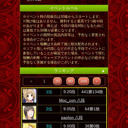
イベントルール
※イベント時の段級位は30級からスタートします。
※飛び級はありません。勝利すると最高で1つ級や段
があがります。例えば、今回の場合9段になるために
は最低でも38勝が必要になります。
※イベントの期間や賞品内容等は、予告なく変更され
る場合がございます。
※イベント報酬は大会終了後に順次配布されます。
※ソフト指しや代指しなどの不正な手段でイベントに
参加していることが確認できた場合、イベントで得た
報酬の剥奪・ウォーズアカウントの停止などの処分を
予告なく実施する場合がございます。
ランキング
▲
＜
1
20
80
200
＞
1位
9.20段
441勝134敗
Moc_con 八段
2位
9.05段
64勝1敗
paoIon 八段
3位
9.00段
38勝0敗